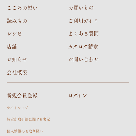
こころの想い
お買いもの
読みもの
ご利用ガイド
レシピ
よくある質問
店舗
カタログ請求
お知らせ
お問い合わせ
会社概要
新規会員登録
ログイン
サイトマップ
特定商取引法に関する表記
個人情報のお取り扱い