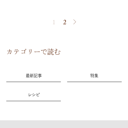
1
2
カテゴリーで読む
最新記事
特集
レシピ