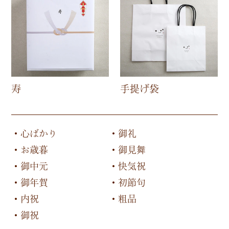
寿
手提げ袋
心ばかり
御礼
お歳暮
御見舞
御中元
快気祝
御年賀
初節句
内祝
粗品
御祝