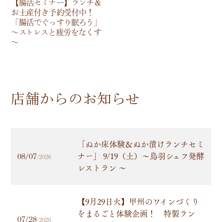
【腸活セミナー】ランチ＆
お土産付き予約受付中！
「腸活でぐっすり眠ろう」
～ストレスと疲労をなくす
～
店舗からの
お知らせ
「ぬか床体験＆ぬか漬けランチセミ
ナー」 9/19（土）～鳥羽シェフ発酵
08/07
/2026
レストラン 〜
【9月29日火】甲州のワインづくり
をまるごと体験企画！ 特製ラン
07/28
/2026