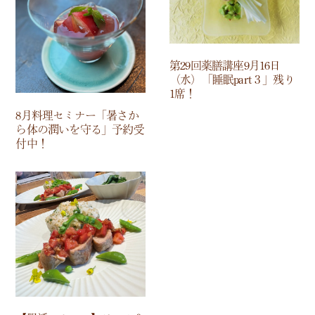
第29回薬膳講座9月16日
（水）「睡眠part３」残り
1席！
8月料理セミナー「暑さか
ら体の潤いを守る」予約受
付中！