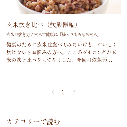
玄米炊き比べ（炊飯器編）
玄米の炊き方 / 玄米で健康に「糀入りもちもち玄米」
健
康
の
た
め
に
玄
米
は
食
べ
て
み
た
い
け
ど
、
お
い
し
く
炊
け
な
い
と
お
悩
み
の
方
へ
。
こ
こ
ろ
ダ
イ
ニ
ン
グ
が
玄
米
の
炊
き
比
べ
を
し
て
み
ま
し
た
。
今
回
は
炊
飯
器
…
1
2
カテゴリーで読む