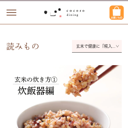
読みもの
玄米で健康に「糀入りもちもち玄米」