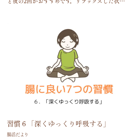
と
夜
の
2
回
が
お
す
す
め
で
す
。
リ
ラ
ッ
ク
ス
し
た
状
…
習慣６「深くゆっくり呼吸する」
腸活だより