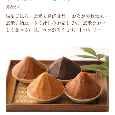
腸活だより
腸
活
ご
は
ん
～
玄
米
と
発
酵
食
品
「
お
な
か
の
救
世
主
～
玄
米
と
納
豆
・
み
そ
汁
」
の
お
話
し
で
す
。
玄
米
を
お
い
し
く
食
べ
る
に
は
、
コ
ツ
が
あ
り
ま
す
。
１
つ
め
は
…