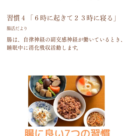
習慣４「６時に起きて２３時に寝る」
腸活だより
腸
は
、
自
律
神
経
の
副
交
感
神
経
が
働
い
て
い
る
と
き
、
睡
眠
中
に
消
化
吸
収
活
動
し
ま
す
。