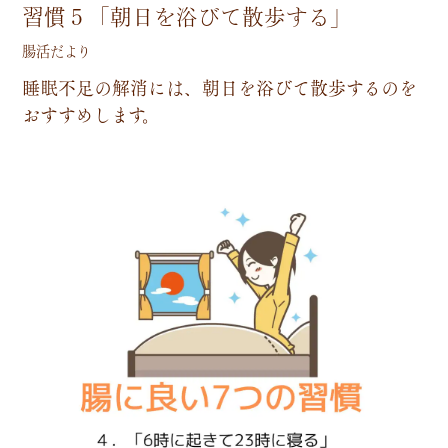
習慣５「朝日を浴びて散歩する」
腸活だより
睡
眠
不
足
の
解
消
に
は
、
朝
日
を
浴
び
て
散
歩
す
る
の
を
お
す
す
め
し
ま
す
。