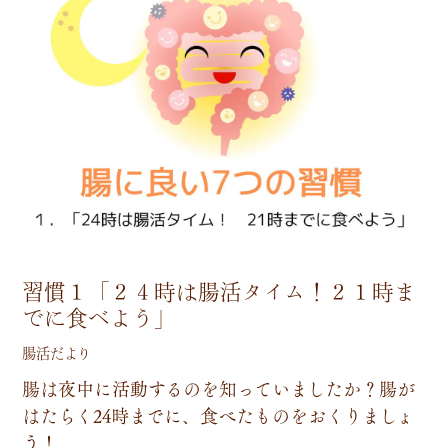
習慣１「２４時は腸活タイム！２１時ま
でに食べよう」
腸活だより
腸
は
夜
中
に
活
動
す
る
の
を
知
っ
て
い
ま
し
た
か
？
腸
が
は
た
ら
く
2
4
時
ま
で
に
、
食
べ
た
も
の
を
お
く
り
ま
し
ょ
う
！