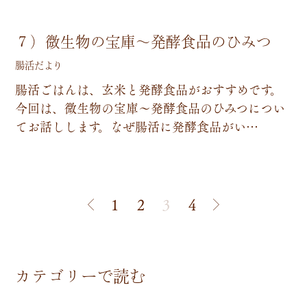
７）微生物の宝庫～発酵食品のひみつ
腸活だより
腸
活
ご
は
ん
は
、
玄
米
と
発
酵
食
品
が
お
す
す
め
で
す
。
今
回
は
、
微
生
物
の
宝
庫
～
発
酵
食
品
の
ひ
み
つ
に
つ
い
て
お
話
し
し
ま
す
。
な
ぜ
腸
活
に
発
酵
食
品
が
い
…
1
2
3
4
カテゴリーで読む