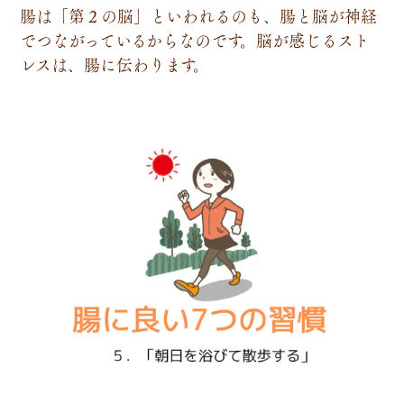
腸
は
「
第
２
の
脳
」
と
い
わ
れ
る
の
も
、
腸
と
脳
が
神
経
で
つ
な
が
っ
て
い
る
か
ら
な
の
で
す
。
脳
が
感
じ
る
ス
ト
レ
ス
は
、
腸
に
伝
わ
り
ま
す
。