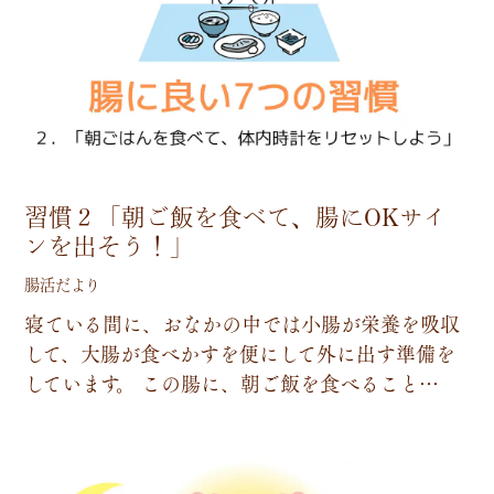
習慣２「朝ご飯を食べて、腸にOKサイ
ンを出そう！」
腸活だより
寝
て
い
る
間
に
、
お
な
か
の
中
で
は
小
腸
が
栄
養
を
吸
収
し
て
、
大
腸
が
食
べ
か
す
を
便
に
し
て
外
に
出
す
準
備
を
し
て
い
ま
す
。
こ
の
腸
に
、
朝
ご
飯
を
食
べ
る
こ
と
…