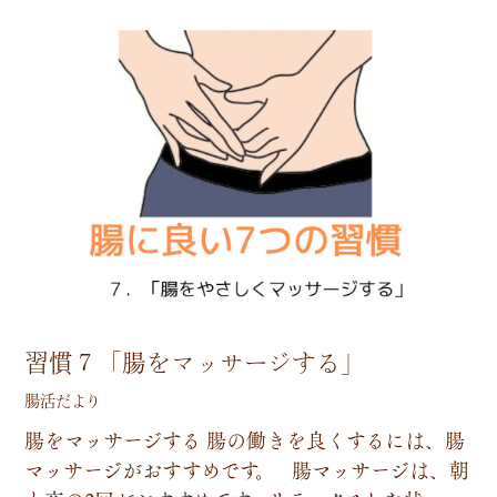
習慣７「腸をマッサージする」
腸活だより
腸
を
マ
ッ
サ
ー
ジ
す
る
腸
の
働
き
を
良
く
す
る
に
は
、
腸
マ
ッ
サ
ー
ジ
が
お
す
す
め
で
す
。
腸
マ
ッ
サ
ー
ジ
は
、
朝