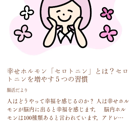
幸せホルモン「セロトニン」とは？セロ
トニンを増やす５つの習慣
腸活だより
人
は
ど
う
や
っ
て
幸
福
を
感
じ
る
の
か
？
人
は
幸
せ
ホ
ル
モ
ン
が
脳
内
に
出
る
と
幸
福
を
感
じ
ま
す
。
脳
内
ホ
ル
モ
ン
は
1
0
0
種
類
あ
る
と
言
わ
れ
て
い
ま
す
。
ア
ド
レ
…