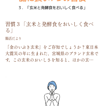
習慣３「玄米と発酵食をおいしく食べ
る」
腸活だより
「
金
の
い
ぶ
き
玄
米
」
を
ご
存
知
で
し
ょ
う
か
？
東
日
本
大
震
災
の
年
に
生
ま
れ
た
、
宮
城
県
の
ブ
ラ
ン
ド
玄
米
で
す
。
こ
の
玄
米
の
お
い
し
さ
を
知
る
と
、
ほ
か
の
玄
…