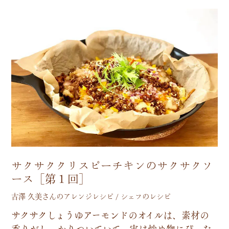
サクサククリスピーチキンのサクサクソ
ース［第１回］
古澤 久美さんのアレンジレシピ / シェフのレシピ
サ
ク
サ
ク
し
ょ
う
ゆ
ア
ー
モ
ン
ド
の
オ
イ
ル
は
、
素
材
の
香
り
が
し
っ
か
り
つ
い
て
い
て
、
実
は
炒
め
物
に
ぴ
っ
た