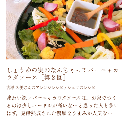
しょうゆの実のなんちゃってバーニャカ
ウダソース［第２回］
古澤 久美さんのアレンジレシピ / シェフのレシピ
味
わ
い
深
い
バ
ー
ニ
ャ
カ
ウ
ダ
ソ
ー
ス
は
、
お
家
で
つ
く
る
の
は
少
し
ハ
ー
ド
ル
が
高
い
な
…
と
思
っ
た
人
も
多
い
は
ず
。
発
酵
熟
成
さ
れ
た
濃
厚
な
う
ま
み
が
人
気
な
…