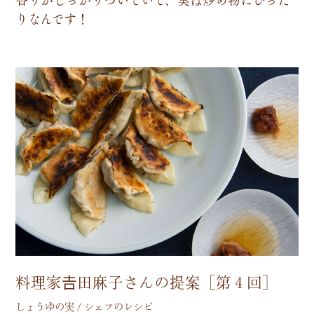
り
な
ん
で
す
！
料理家𠮷田麻子さんの提案［第４回］
しょうゆの実 / シェフのレシピ