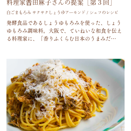
料理家𠮷田麻子さんの提案［第３回］
白ごまもろみ サクサクしょうゆアーモンド / シェフのレシピ
発
酵
食
品
で
あ
る
し
ょ
う
ゆ
も
ろ
み
を
使
っ
た
、
し
ょ
う
ゆ
も
ろ
み
調
味
料
。
大
阪
で
、
て
い
ね
い
な
和
食
を
伝
え
る
料
理
家
に
、
「
香
り
ふ
く
ら
む
日
本
の
う
ま
み
だ
…