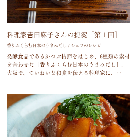
料理家𠮷田麻子さんの提案［第１回］
香りふくらむ日本のうまみだし / シェフのレシピ
発
酵
食
品
で
あ
る
か
つ
お
枯
節
を
は
じ
め
、
6
種
類
の
素
材
を
合
わ
せ
た
「
香
り
ふ
く
ら
む
日
本
の
う
ま
み
だ
し
」
。
大
阪
で
、
て
い
ね
い
な
和
食
を
伝
え
る
料
理
家
に
、
…