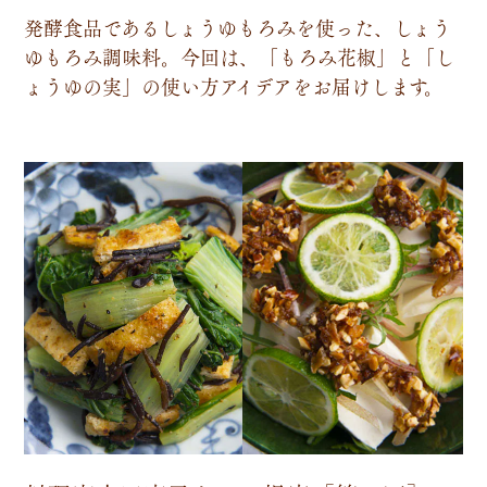
発
酵
食
品
で
あ
る
し
ょ
う
ゆ
も
ろ
み
を
使
っ
た
、
し
ょ
う
ゆ
も
ろ
み
調
味
料
。
今
回
は
、
「
も
ろ
み
花
椒
」
と
「
し
ょ
う
ゆ
の
実
」
の
使
い
方
ア
イ
デ
ア
を
お
届
け
し
ま
す
。