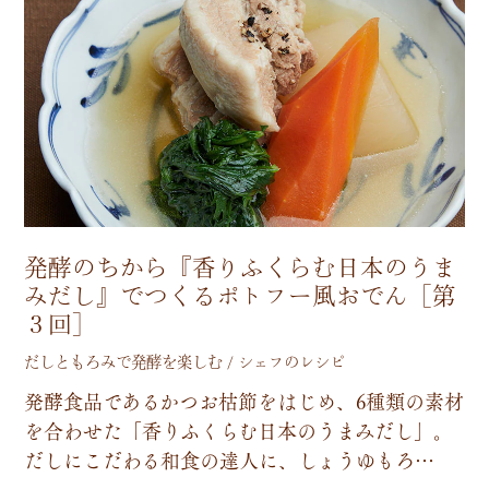
発酵のちから『香りふくらむ日本のうま
みだし』でつくるポトフー風おでん［第
３回］
だしともろみで発酵を楽しむ / シェフのレシピ
発
酵
食
品
で
あ
る
か
つ
お
枯
節
を
は
じ
め
、
6
種
類
の
素
材
を
合
わ
せ
た
「
香
り
ふ
く
ら
む
日
本
の
う
ま
み
だ
し
」
。
だ
し
に
こ
だ
わ
る
和
食
の
達
人
に
、
し
ょ
う
ゆ
も
ろ
…