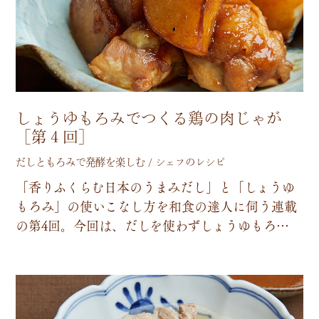
しょうゆもろみでつくる鶏の肉じゃが
［第４回］
だしともろみで発酵を楽しむ / シェフのレシピ
「
香
り
ふ
く
ら
む
日
本
の
う
ま
み
だ
し
」
と
「
し
ょ
う
ゆ
も
ろ
み
」
の
使
い
こ
な
し
方
を
和
食
の
達
人
に
伺
う
連
載
の
第
4
回
。
今
回
は
、
だ
し
を
使
わ
ず
し
ょ
う
ゆ
も
ろ
…