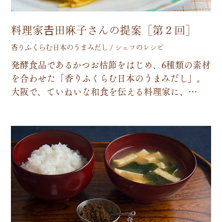
料理家𠮷田麻子さんの提案［第２回］
香りふくらむ日本のうまみだし / シェフのレシピ
発
酵
食
品
で
あ
る
か
つ
お
枯
節
を
は
じ
め
、
6
種
類
の
素
材
を
合
わ
せ
た
「
香
り
ふ
く
ら
む
日
本
の
う
ま
み
だ
し
」
。
大
阪
で
、
て
い
ね
い
な
和
食
を
伝
え
る
料
理
家
に
、
…