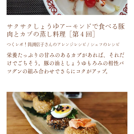
サクサクしょうゆアーモンドで食べる豚
肉とカブの蒸し料理［第４回］
つくレポ！筒渕信子さんのアレンジレシピ / シェフのレシピ
栄
養
た
っ
ぷ
り
の
甘
み
の
あ
る
カ
ブ
が
あ
れ
ば
、
そ
れ
だ
け
で
ご
ち
そ
う
。
豚
の
油
と
し
ょ
う
ゆ
も
ろ
み
の
相
性
バ
ツ
グ
ン
の
組
み
合
わ
せ
で
さ
ら
に
コ
ク
が
ア
ッ
プ
。