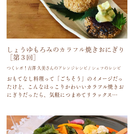
しょうゆもろみのカラフル焼きおにぎり
［第３回］
つくレポ！古澤 久美さんのアレンジレシピ / シェフのレシピ
お
も
て
な
し
料
理
っ
て
「
ご
ち
そ
う
」
の
イ
メ
ー
ジ
だ
っ
た
け
ど
、
こ
ん
な
ほ
っ
こ
り
か
わ
い
い
カ
ラ
フ
ル
焼
き
お
に
ぎ
り
だ
っ
た
ら
、
気
軽
に
つ
ま
め
て
リ
ラ
ッ
ク
ス
…