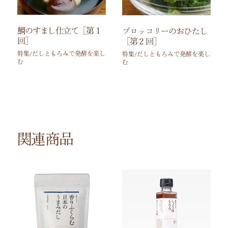
鯛のすまし仕立て［第１
ブロッコリーのおひたし
回］
［第２回］
特集/だしともろみで発酵を楽し
特集/だしともろみで発酵を楽し
む
む
関連商品