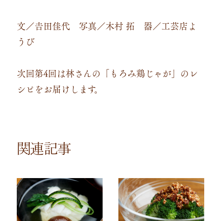
文／𠮷田佳代 写真／木村 拓 器／工芸店よ
うび
次回第4回は林さんの「もろみ鶏じゃが」のレ
シピをお届けします。
関連記事