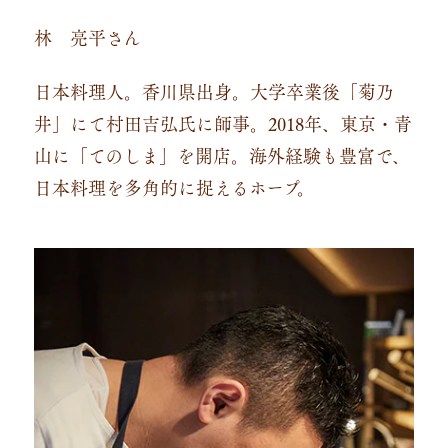
林 亮平さん
日本料理人。香川県出身。大学卒業後「菊乃
井」にて村田吉弘氏に師事。2018年、東京・青
山に「てのしま」を開店。海外経験も豊富で、
日本料理を多角的に捉えるホープ。