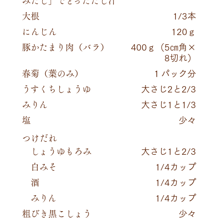
大根
1/3本
にんじん
120ｇ
豚かたまり肉（バラ）
400ｇ（5㎝角×
8切れ）
春菊（葉のみ）
１パック分
うすくちしょうゆ
大さじ2と2/3
みりん
大さじ1と1/3
塩
少々
つけだれ
しょうゆもろみ
大さじ1と2/3
白みそ
1/4カップ
酒
1/4カップ
みりん
1/4カップ
粗びき黒こしょう
少々