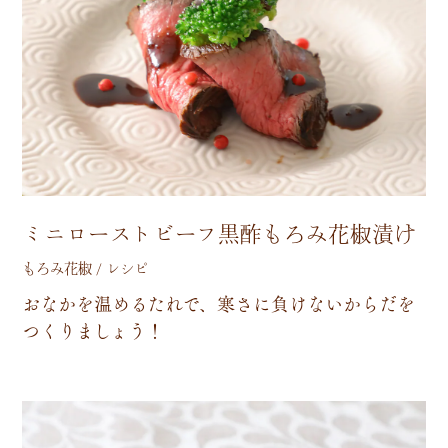
ミニローストビーフ黒酢もろみ花椒漬け
もろみ花椒 / レシピ
お
な
か
を
温
め
る
た
れ
で
、
寒
さ
に
負
け
な
い
か
ら
だ
を
つ
く
り
ま
し
ょ
う
！