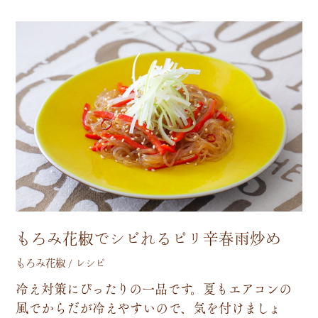
もろみ花椒でシビれるピリ辛春雨炒め
もろみ花椒 / レシピ
冷
え
対
策
に
ぴ
っ
た
り
の
一
品
で
す
。
夏
も
エ
ア
コ
ン
の
風
で
か
ら
だ
が
冷
え
や
す
い
の
で
、
気
を
付
け
ま
し
ょ