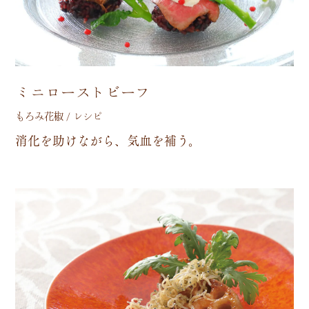
ミニローストビーフ
もろみ花椒 / レシピ
消
化
を
助
け
な
が
ら
、
気
血
を
補
う
。