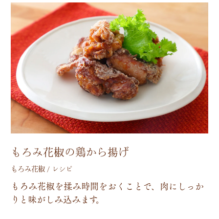
もろみ花椒の鶏から揚げ
もろみ花椒 / レシピ
も
ろ
み
花
椒
を
揉
み
時
間
を
お
く
こ
と
で
、
肉
に
し
っ
か
り
と
味
が
し
み
込
み
ま
す
。