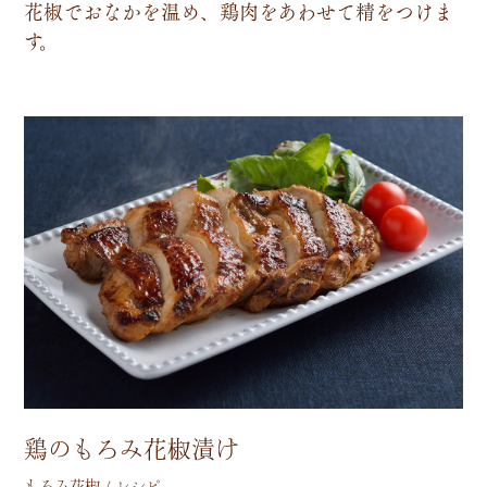
花
椒
で
お
な
か
を
温
め
、
鶏
肉
を
あ
わ
せ
て
精
を
つ
け
ま
す
。
鶏のもろみ花椒漬け
もろみ花椒 / レシピ