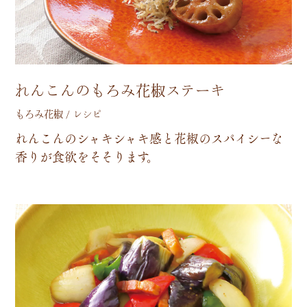
れんこんのもろみ花椒ステーキ
もろみ花椒 / レシピ
れ
ん
こ
ん
の
シ
ャ
キ
シ
ャ
キ
感
と
花
椒
の
ス
パ
イ
シ
ー
な
香
り
が
食
欲
を
そ
そ
り
ま
す
。