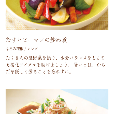
なすとピーマンの炒め煮
もろみ花椒 / レシピ
た
く
さ
ん
の
夏
野
菜
を
摂
り
、
水
分
バ
ラ
ン
ス
を
と
と
の
え
消
化
サ
イ
ク
ル
を
助
け
ま
し
ょ
う
。
暑
い
日
は
、
か
ら
だ
を
優
し
く
労
る
こ
と
を
忘
れ
ず
に
。