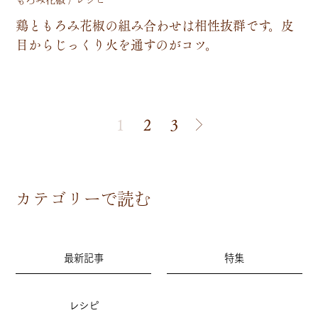
鶏
と
も
ろ
み
花
椒
の
組
み
合
わ
せ
は
相
性
抜
群
で
す
。
皮
目
か
ら
じ
っ
く
り
火
を
通
す
の
が
コ
ツ
。
1
2
3
カテゴリーで読む
最新記事
特集
レシピ