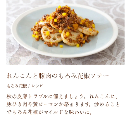
れんこんと豚肉のもろみ花椒ソテー
もろみ花椒 / レシピ
秋
の
皮
膚
ト
ラ
ブ
ル
に
備
え
ま
し
ょ
う
。
れ
ん
こ
ん
に
、
豚
ひ
き
肉
や
黄
ピ
ー
マ
ン
が
絡
ま
り
ま
す
。
炒
め
る
こ
と
で
も
ろ
み
花
椒
が
マ
イ
ル
ド
な
味
わ
い
に
。