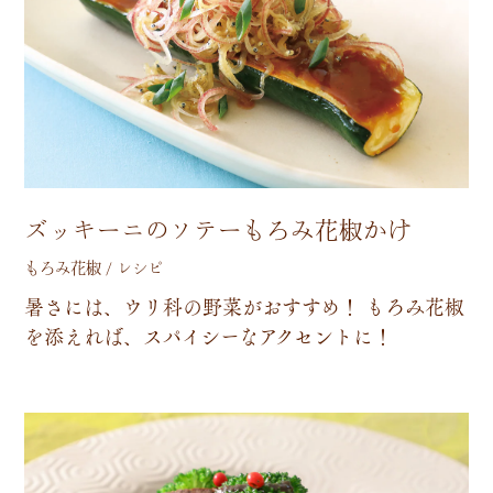
ズッキーニのソテーもろみ花椒かけ
もろみ花椒 / レシピ
暑
さ
に
は
、
ウ
リ
科
の
野
菜
が
お
す
す
め
！
も
ろ
み
花
椒
を
添
え
れ
ば
、
ス
パ
イ
シ
ー
な
ア
ク
セ
ン
ト
に
！