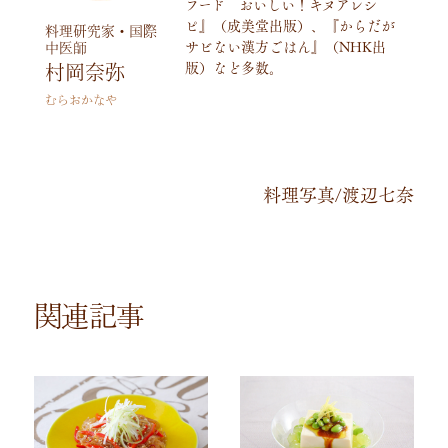
フード おいしい！キヌアレシ
ピ』（成美堂出版）、『からだが
料理研究家・国際
サビない漢方ごはん』（
NHK
出
中医師
版）など多数。
村岡奈弥
むらおかなや
料理写真
/
渡辺七奈
関連記事