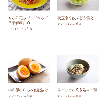
もろみ花椒でシビれるピ
枝豆冷や奴ぶどう添え
リ辛春雨炒め
レシピ/もろみ花椒
レシピ/もろみ花椒
半熟卵のもろみ花椒漬け
牛ごぼうの炊き込みご飯
レシピ/もろみ花椒
レシピ/もろみ花椒