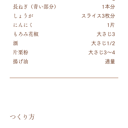
長ねぎ（青い部分）
1本分
しょうが
スライス3枚分
にんにく
1片
もろみ花椒
大さじ3
酒
大さじ1/2
片栗粉
大さじ3～4
揚げ油
適量
つくり方