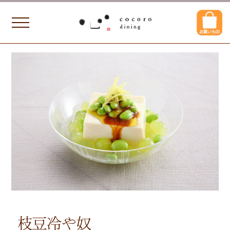
枝豆冷や奴