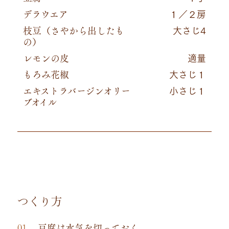
デラウエア
１／２房
枝豆（さやから出したも
大さじ4
の）
レモンの皮
適量
もろみ花椒
大さじ１
エキストラバージンオリー
小さじ１
ブオイル
つくり方
豆腐は水気を切っておく。