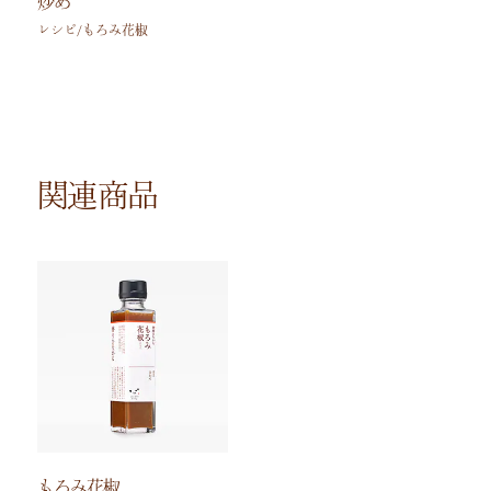
炒め
レシピ/もろみ花椒
関連商品
もろみ花椒