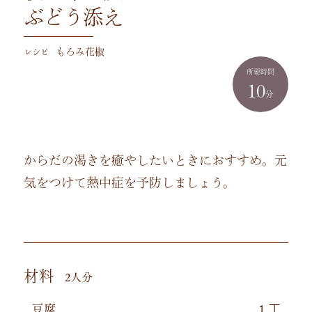
ぶどう添え
レシピ
もろみ花椒
所要時間
10
分
からだの渇きを癒やしたいときにおすすめ。元
気をつけて熱中症を予防しましょう。
材料
2人分
豆腐
１丁