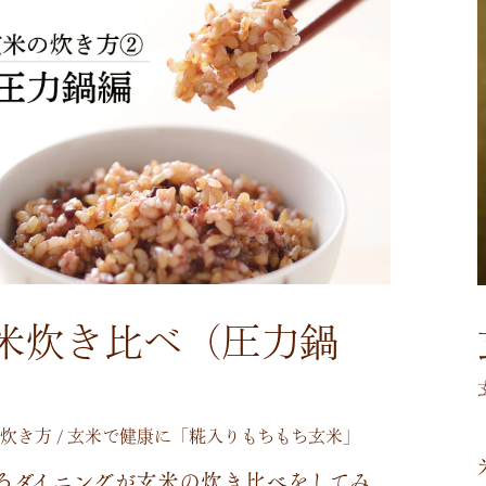
米炊き比べ（圧力鍋
）
炊き方 / 玄米で健康に「糀入りもちもち玄米」
ろ
ダ
イ
ニ
ン
グ
が
玄
米
の
炊
き
比
べ
を
し
て
み