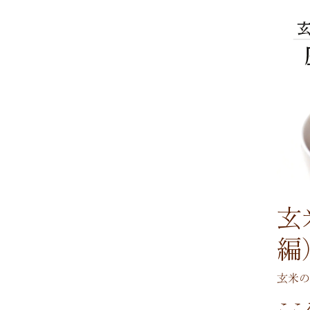
玄
編
玄米の
こ
こ