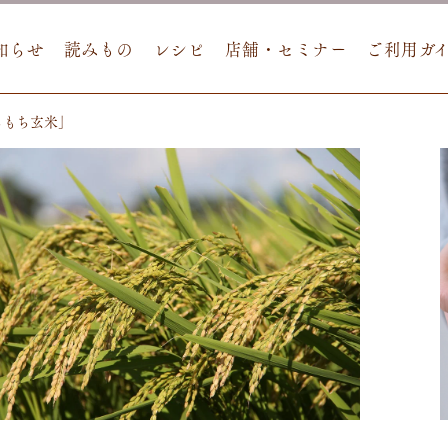
知らせ
読みもの
レシピ
店舗・セミナー
ご利用ガ
ちもち玄米」