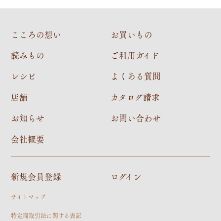
こころの想い
お買いもの
読みもの
ご利用ガイド
レシピ
よくある質問
店舗
カタログ請求
お知らせ
お問い合わせ
会社概要
新規会員登録
ログイン
サイトマップ
特定商取引法に関する表記