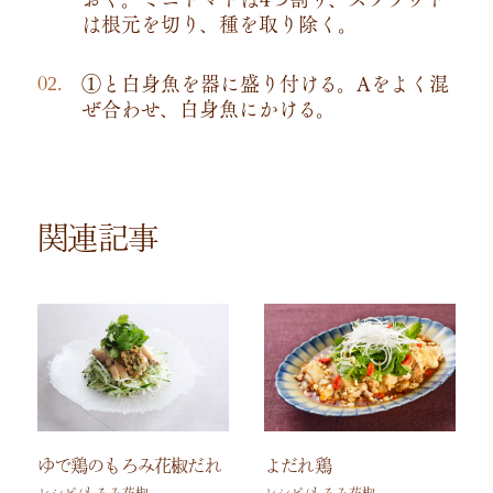
は根元を切り、種を取り除く。
①と白身魚を器に盛り付ける。Aをよく混
ぜ合わせ、白身魚にかける。
関連記事
ゆで鶏のもろみ花椒だれ
よだれ鶏
レシピ/もろみ花椒
レシピ/もろみ花椒