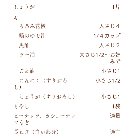
しょうが
1片
A
もろみ花椒
大さじ４
鶏のゆで汁
1/４カップ
黒酢
大さじ２
ラー油
大さじ1/2～お好
みで
ごま油
小さじ1
にんにく（すりおろ
小さじ1/2
し）
しょうが（すりおろし）
小さじ1
もやし
1袋
ピーナッツ、カシューナッ
適量
ツなど
長ねぎ（白い部分）
適宜