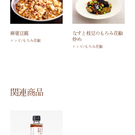
麻婆豆腐
なすと枝豆のもろみ花椒
炒め
レシピ/もろみ花椒
レシピ/もろみ花椒
関連商品