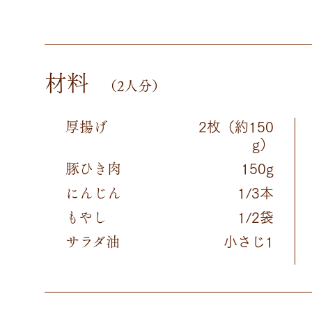
材料
（2人分）
厚揚げ
2枚（約150
g）
豚ひき肉
150g
にんじん
1/3本
もやし
1/2袋
サラダ油
小さじ1