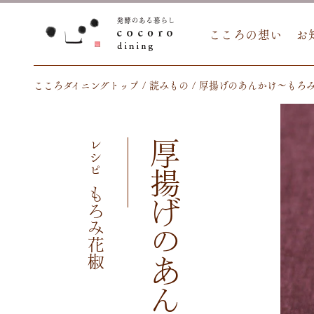
こころの想い
お
こころダイニングトップ
読みもの
厚揚げのあんかけ～もろ
レシピ
もろみ花椒