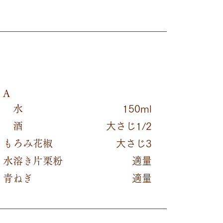
A
水
150ml
酒
大さじ1/2
もろみ花椒
大さじ3
水溶き片栗粉
適量
青ねぎ
適量