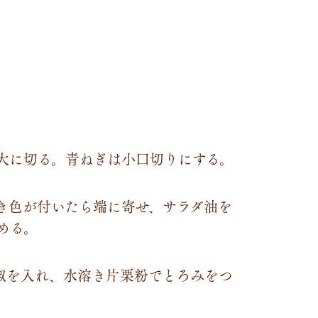
大に切る。青ねぎは小口切りにする。
き色が付いたら端に寄せ、サラダ油を
める。
椒を入れ、水溶き片栗粉でとろみをつ