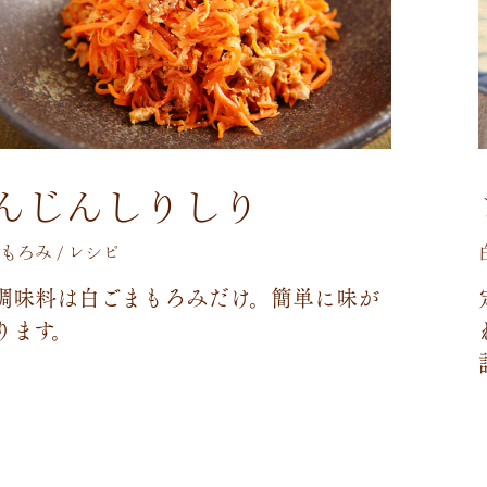
んじんしりしり
もろみ / レシピ
調
味
料
は
白
ご
ま
も
ろ
み
だ
け
。
簡
単
に
味
が
り
ま
す
。