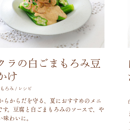
クラの白ごまもろみ豆
かけ
もろみ / レシピ
か
ら
か
ら
だ
を
守
る
、
夏
に
お
す
す
め
の
メ
ニ
で
す
。
豆
腐
と
白
ご
ま
も
ろ
み
の
ソ
ー
ス
で
、
や
い
味
わ
い
に
。