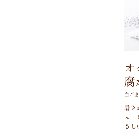
オ
腐
白ごま
暑
さ
ュ
ー
さ
し