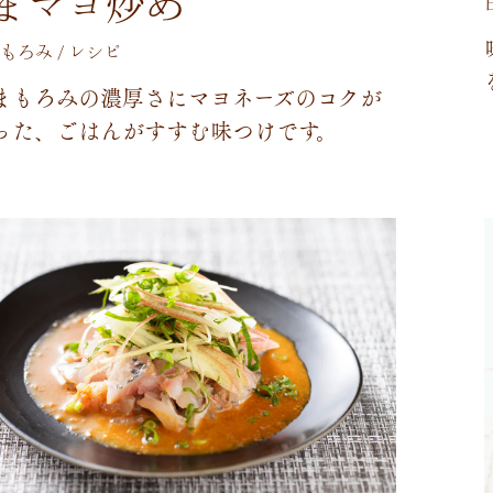
まマヨ炒め
もろみ / レシピ
ま
も
ろ
み
の
濃
厚
さ
に
マ
ヨ
ネ
ー
ズ
の
コ
ク
が
っ
た
、
ご
は
ん
が
す
す
む
味
つ
け
で
す
。