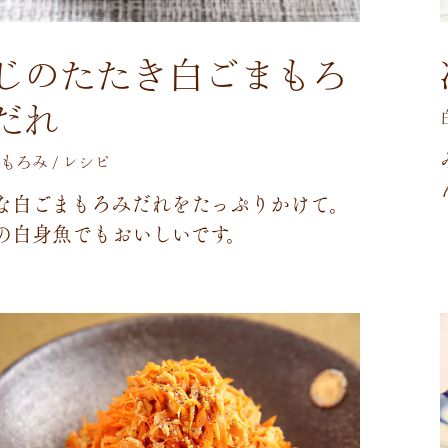
じのたたき白ごまもろ
だれ
もろみ / レシピ
な
白
ご
ま
も
ろ
み
だ
れ
を
た
っ
ぷ
り
か
け
て
。
の
白
身
魚
で
も
お
い
し
い
で
す
。