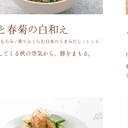
と春菊の白和え
もろみ / 香りふくらむ日本のうまみだし / レシピ
し
て
く
る
秋
の
空
気
か
ら
、
肺
を
ま
も
る
。