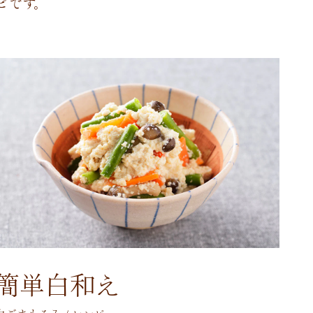
ピ
で
す
。
簡単白和え