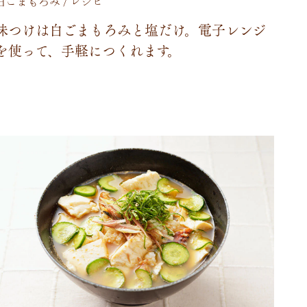
白ごまもろみ / レシピ
味
つ
け
は
白
ご
ま
も
ろ
み
と
塩
だ
け
。
電
子
レ
ン
ジ
を
使
っ
て
、
手
軽
に
つ
く
れ
ま
す
。