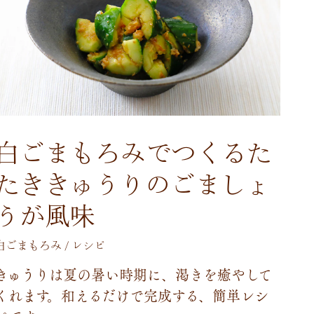
白ごまもろみでつくるた
たききゅうりのごましょ
うが風味
白ごまもろみ / レシピ
き
ゅ
う
り
は
夏
の
暑
い
時
期
に
、
渇
き
を
癒
や
し
て
く
れ
ま
す
。
和
え
る
だ
け
で
完
成
す
る
、
簡
単
レ
シ