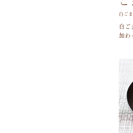
ご
白ごま
白
ご
加
わ