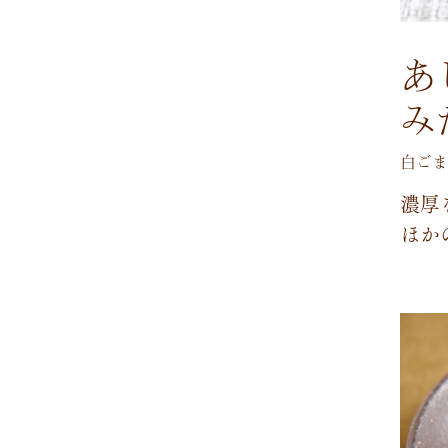
あ
み
白ごま
濃
厚
ほ
か