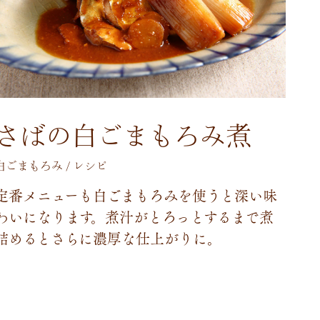
さばの白ごまもろみ煮
白ごまもろみ / レシピ
定
番
メ
ニ
ュ
ー
も
白
ご
ま
も
ろ
み
を
使
う
と
深
い
味
わ
い
に
な
り
ま
す
。
煮
汁
が
と
ろ
っ
と
す
る
ま
で
煮
詰
め
る
と
さ
ら
に
濃
厚
な
仕
上
が
り
に
。