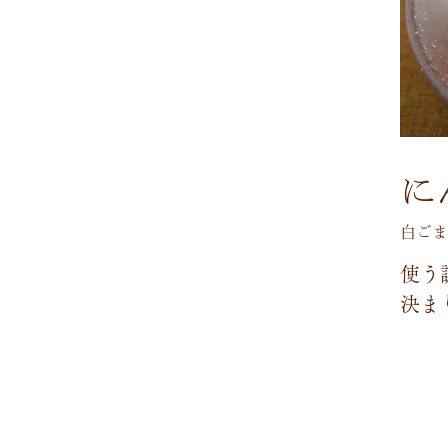
に
白ごま
使
う
決
ま