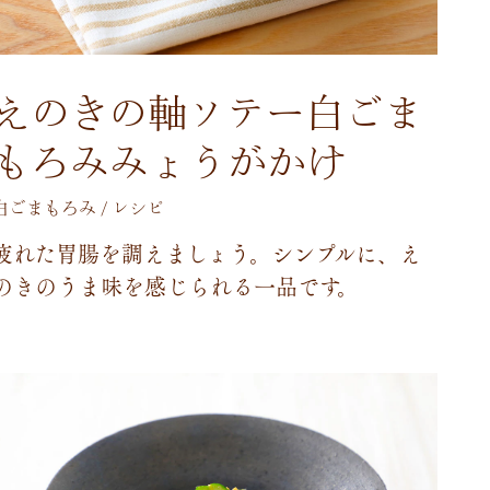
えのきの軸ソテー白ごま
もろみみょうがかけ
白ごまもろみ / レシピ
疲
れ
た
胃
腸
を
調
え
ま
し
ょ
う
。
シ
ン
プ
ル
に
、
え
の
き
の
う
ま
味
を
感
じ
ら
れ
る
一
品
で
す
。