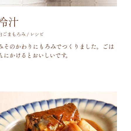
冷汁
白ごまもろみ / レシピ
み
そ
の
か
わ
り
に
も
ろ
み
で
つ
く
り
ま
し
た
。
ご
は
ん
に
か
け
る
と
お
い
し
い
で
す
。