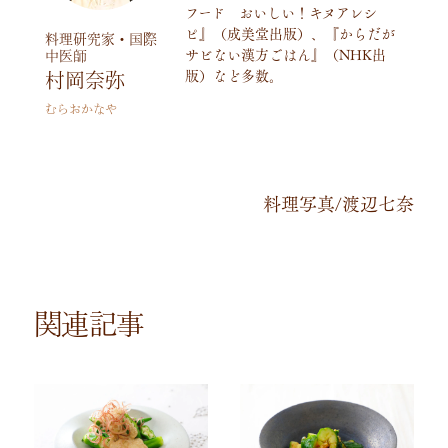
フード おいしい！キヌアレシ
ピ』（成美堂出版）、『からだが
料理研究家・国際
サビない漢方ごはん』（
NHK
出
中医師
版）など多数。
村岡奈弥
むらおかなや
料理写真
/
渡辺七奈
関連記事