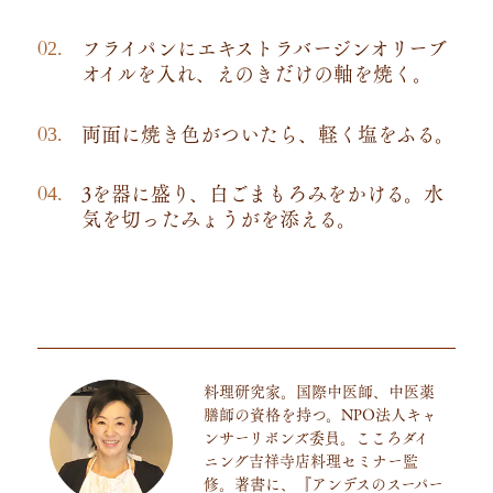
フライパンにエキストラバージンオリーブ
オイルを入れ、えのきだけの軸を焼く。
両面に焼き色がついたら、軽く塩をふる。
3を器に盛り、白ごまもろみをかける。水
気を切ったみょうがを添える。
料理研究家。国際中医師、中医薬
膳師の資格を持つ。
NPO
法人キャ
ンサーリボンズ委員。こころダイ
ニング吉祥寺店料理セミナー監
修。著書に、『アンデスのスーパー