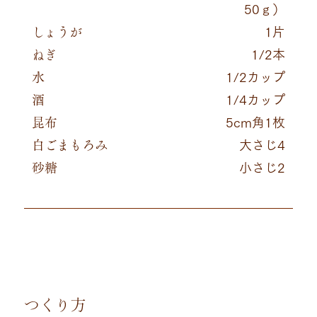
50ｇ）
しょうが
1片
ねぎ
1/2本
水
1/2カップ
酒
1/4カップ
昆布
5cm角1枚
白ごまもろみ
大さじ4
砂糖
小さじ2
つくり方