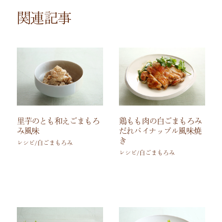
関連記事
里芋のとも和えごまもろ
鶏もも肉の白ごまもろみ
み風味
だれパイナップル風味焼
き
レシピ/白ごまもろみ
レシピ/白ごまもろみ