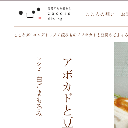
こころの想い
お
こころダイニングトップ
読みもの
アボカドと豆腐のごまも
レシピ
白ごまもろみ