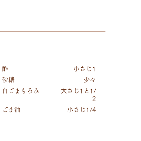
酢
小さじ1
砂糖
少々
白ごまもろみ
大さじ1と1/
2
ごま油
小さじ1/4