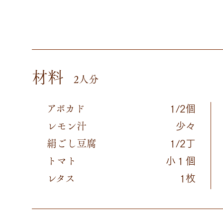
材料
2人分
アボカド
1/2個
レモン汁
少々
絹ごし豆腐
1/2丁
トマト
小１個
レタス
1枚