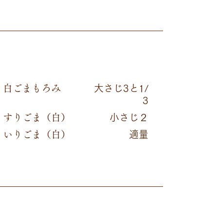
白ごまもろみ
大さじ3と1/
3
すりごま（白）
小さじ２
いりごま（白）
適量