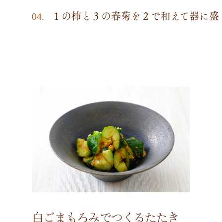
１の柿と３の春菊を２で和えて器に盛
白ごまもろみでつくるたたき