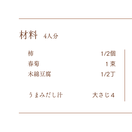
材料
4人分
柿
1/2個
春菊
１束
木綿豆腐
1/2丁
うまみだし汁
大さじ４