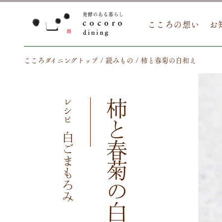
こころの想い
お
こころダイニングトップ
読みもの
柿と春菊の白和え
レシピ
柿と春菊の白和え
白ごまもろみ