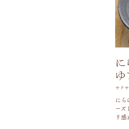
に
ゆ
サクサ
に
ら
ー
ズ
リ
感