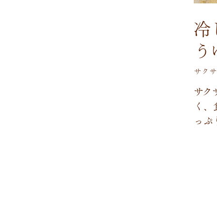
冷
う
サクサ
サ
ク
く
、
っ
ぷ