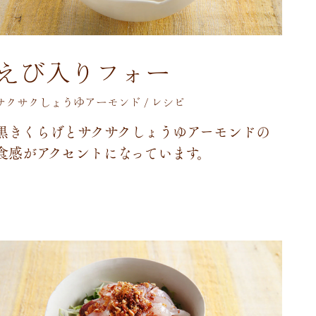
えび入りフォー
サクサクしょうゆアーモンド / レシピ
黒
き
く
ら
げ
と
サ
ク
サ
ク
し
ょ
う
ゆ
ア
ー
モ
ン
ド
の
食
感
が
ア
ク
セ
ン
ト
に
な
っ
て
い
ま
す
。