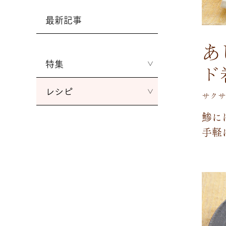
最新記事
あ
特集
ド
レシピ
サクサ
鯵
に
手
軽