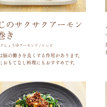
じのサクサクアーモン
巻き
クしょうゆアーモンド / レシピ
は
脳
の
働
き
を
良
く
す
る
作
用
が
あ
り
ま
す
。
に
お
も
て
な
し
料
理
に
も
お
す
す
め
で
す
。