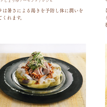
クしょうゆアーモンド / レシピ
ラ
は
暑
さ
に
よ
る
渇
き
を
予
防
し
体
に
潤
い
を
て
く
れ
ま
す
。