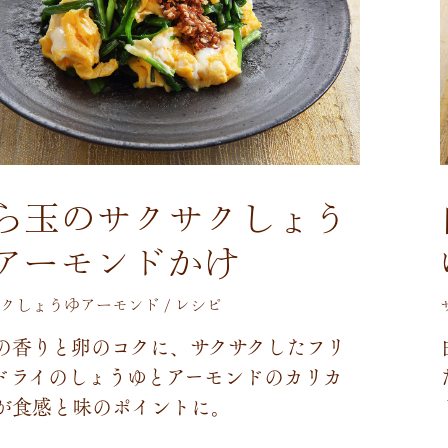
ら玉のサクサクしょう
アーモンドかけ
クしょうゆアーモンド / レシピ
の
香
り
と
卵
の
コ
ク
に
、
サ
ク
サ
ク
し
た
フ
リ
ド
ラ
イ
の
し
ょ
う
ゆ
と
ア
ー
モ
ン
ド
の
カ
リ
カ
が
食
感
と
味
の
ポ
イ
ン
ト
に
。