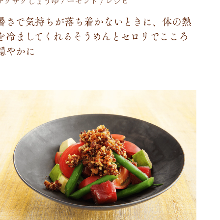
サクサクしょうゆアーモンド / レシピ
暑
さ
で
気
持
ち
が
落
ち
着
か
な
い
と
き
に
、
体
の
熱
を
冷
ま
し
て
く
れ
る
そ
う
め
ん
と
セ
ロ
リ
で
こ
こ
ろ
穏
や
か
に