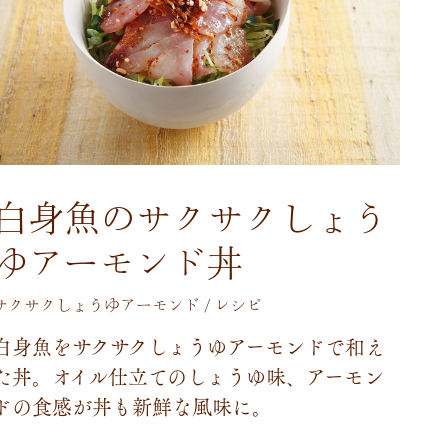
白身魚のサクサクしょう
ゆアーモンド丼
サクサクしょうゆアーモンド / レシピ
白
身
魚
を
サ
ク
サ
ク
し
ょ
う
ゆ
ア
ー
モ
ン
ド
で
和
え
た
丼
。
オ
イ
ル
仕
立
て
の
し
ょ
う
ゆ
味
、
ア
ー
モ
ン
ド
の
食
感
が
丼
も
新
鮮
な
風
味
に
。