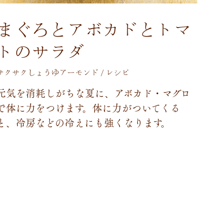
まぐろとアボカドとトマ
トのサラダ
サクサクしょうゆアーモンド / レシピ
元
気
を
消
耗
し
が
ち
な
夏
に
、
ア
ボ
カ
ド
・
マ
グ
ロ
で
体
に
力
を
つ
け
ま
す
。
体
に
力
が
つ
い
て
く
る
と
、
冷
房
な
ど
の
冷
え
に
も
強
く
な
り
ま
す
。