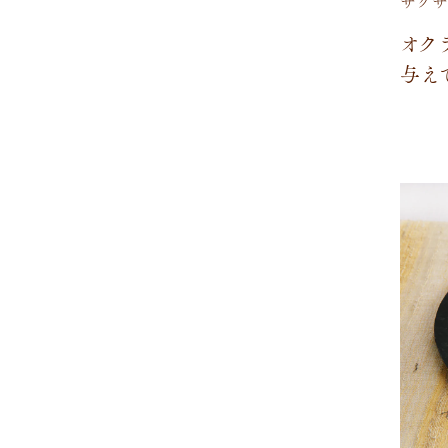
サクサ
オ
ク
与
え