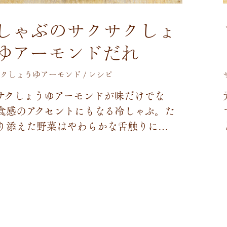
しゃぶのサクサクしょ
ゆアーモンドだれ
クしょうゆアーモンド / レシピ
サ
ク
し
ょ
う
ゆ
ア
ー
モ
ン
ド
が
味
だ
け
で
な
食
感
の
ア
ク
セ
ン
ト
に
も
な
る
冷
し
ゃ
ぶ
。
た
り
添
え
た
野
菜
は
や
わ
ら
か
な
舌
触
り
に
…