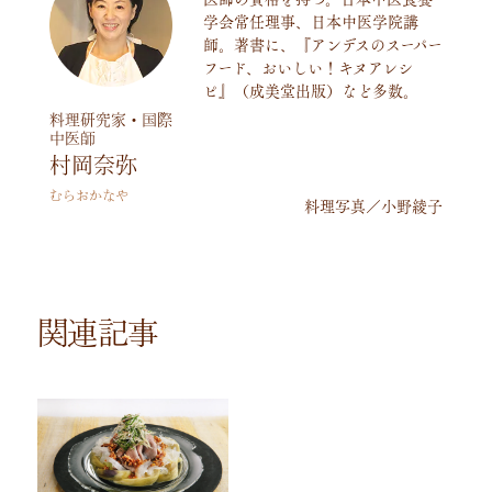
学会常任理事、日本中医学院講
師。著書に、『アンデスのスーパー
フード、おいしい！キヌアレシ
ピ』（成美堂出版）など多数。
料理研究家・国際
中医師
村岡奈弥
むらおかなや
料理写真／小野綾子
関連記事