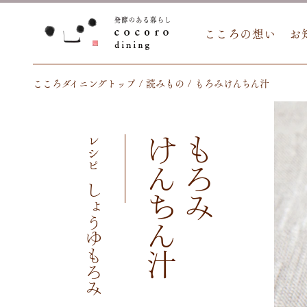
こころの想い
お
こころダイニングトップ
読みもの
もろみけんちん汁
レシピ
けんちん汁
もろみ
しょうゆもろみ