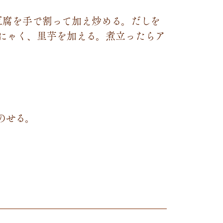
豆腐を手で割って加え炒める。だしを
にゃく、里芋を加える。煮立ったらア
。
のせる。