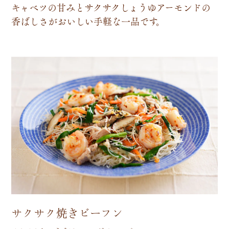
キ
ャ
ベ
ツ
の
甘
み
と
サ
ク
サ
ク
し
ょ
う
ゆ
ア
ー
モ
ン
ド
の
香
ば
し
さ
が
お
い
し
い
手
軽
な
一
品
で
す
。
サクサク焼きビーフン