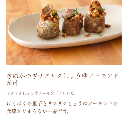
きぬかつぎサクサクしょうゆアーモンド
がけ
サクサクしょうゆアーモンド / レシピ
ほ
く
ほ
く
の
里
芋
と
サ
ク
サ
ク
し
ょ
う
ゆ
ア
ー
モ
ン
ド
の
食
感
が
た
ま
ら
な
い
一
品
で
す
。