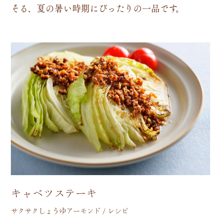
そ
る
、
夏
の
暑
い
時
期
に
ぴ
っ
た
り
の
一
品
で
す
。
キャベツステーキ
サクサクしょうゆアーモンド / レシピ