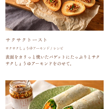
サクサクトースト
サクサクしょうゆアーモンド / レシピ
表
面
を
カ
リ
っ
と
焼
い
た
バ
ゲ
ッ
ト
に
た
っ
ぷ
り
と
サ
ク
サ
ク
し
ょ
う
ゆ
ア
ー
モ
ン
ド
を
の
せ
て
。