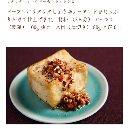
サクサクしょうゆアーモンド / レシピ
ビ
ー
フ
ン
に
サ
ク
サ
ク
し
ょ
う
ゆ
ア
ー
モ
ン
ド
を
た
っ
ぷ
り
か
け
て
仕
上
げ
ま
す
。
材
料
（
2
人
分
）
ビ
ー
フ
ン
（
乾
麺
）
1
0
0
g
豚
ロ
ー
ス
肉
（
薄
切
り
）
8
0
g
え
び
6
…