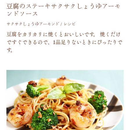
豆腐のステーキサクサクしょうゆアーモ
ンドソース
サクサクしょうゆアーモンド / レシピ
豆
腐
を
カ
リ
カ
リ
に
焼
く
と
お
い
し
い
で
す
。
焼
く
だ
け
で
す
ぐ
で
き
る
の
で
、
1
品
足
り
な
い
と
き
に
ぴ
っ
た
り
で
す
。