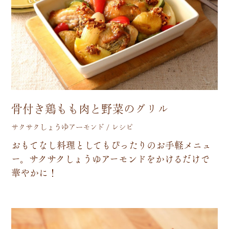
骨付き鶏もも肉と野菜のグリル
サクサクしょうゆアーモンド / レシピ
お
も
て
な
し
料
理
と
し
て
も
ぴ
っ
た
り
の
お
手
軽
メ
ニ
ュ
ー
。
サ
ク
サ
ク
し
ょ
う
ゆ
ア
ー
モ
ン
ド
を
か
け
る
だ
け
で
華
や
か
に
！