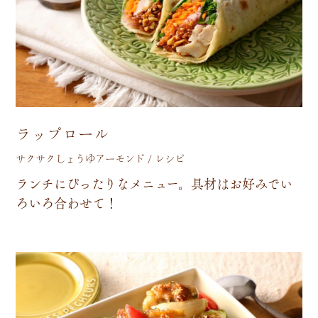
ラップロール
サクサクしょうゆアーモンド / レシピ
ラ
ン
チ
に
ぴ
っ
た
り
な
メ
ニ
ュ
ー
。
具
材
は
お
好
み
で
い
ろ
い
ろ
合
わ
せ
て
！