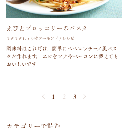
えびとブロッコリーのパスタ
サクサクしょうゆアーモンド / レシピ
調
味
料
は
こ
れ
だ
け
。
簡
単
に
ペ
ペ
ロ
ン
チ
ー
ノ
風
パ
ス
タ
が
作
れ
ま
す
。
エ
ビ
を
ツ
ナ
や
ベ
ー
コ
ン
に
替
え
て
も
お
い
し
い
で
す
1
2
3
カテゴリーで読む