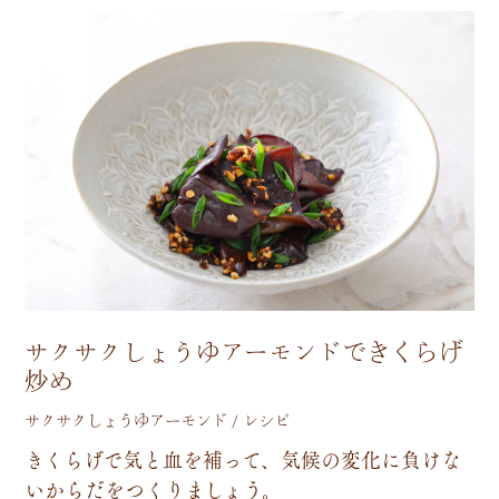
サクサクしょうゆアーモンドできくらげ
炒め
サクサクしょうゆアーモンド / レシピ
き
く
ら
げ
で
気
と
血
を
補
っ
て
、
気
候
の
変
化
に
負
け
な
い
か
ら
だ
を
つ
く
り
ま
し
ょ
う
。