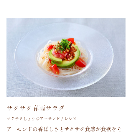
サクサク春雨サラダ
サクサクしょうゆアーモンド / レシピ
ア
ー
モ
ン
ド
の
香
ば
し
さ
と
サ
ク
サ
ク
食
感
が
食
欲
を
そ