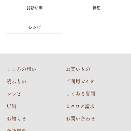
最新記事
特集
レシピ
こころの想い
お買いもの
読みもの
ご利用ガイド
レシピ
よくある質問
店舗
カタログ請求
お知らせ
お問い合わせ
会社概要