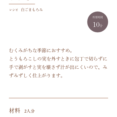
レシピ
白ごまもろみ
所要時間
10
分
むくみがちな季節におすすめ。
とうもろこしの実を外すときに包丁で切らずに
手で剥がすと実を壊さず汁が出にくいので、み
ずみずしく仕上がります。
材料
2人分