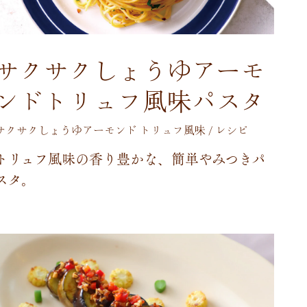
サクサクしょうゆアーモ
ンドトリュフ風味パスタ
サクサクしょうゆアーモンド トリュフ風味 / レシピ
ト
リ
ュ
フ
風
味
の
香
り
豊
か
な
、
簡
単
や
み
つ
き
パ
ス
タ
。