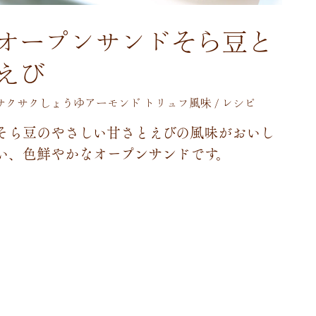
オープンサンドそら豆と
えび
サクサクしょうゆアーモンド トリュフ風味 / レシピ
そ
ら
豆
の
や
さ
し
い
甘
さ
と
え
び
の
風
味
が
お
い
し
い
、
色
鮮
や
か
な
オ
ー
プ
ン
サ
ン
ド
で
す
。