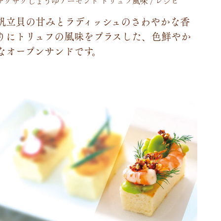
サクサクしょうゆアーモンド トリュフ風味 / レシピ
帆
立
貝
の
甘
み
と
ラ
デ
ィ
ッ
シ
ュ
の
さ
わ
や
か
な
香
り
に
ト
リ
ュ
フ
の
風
味
を
プ
ラ
ス
し
た
、
色
鮮
や
か
な
オ
ー
プ
ン
サ
ン
ド
で
す
。