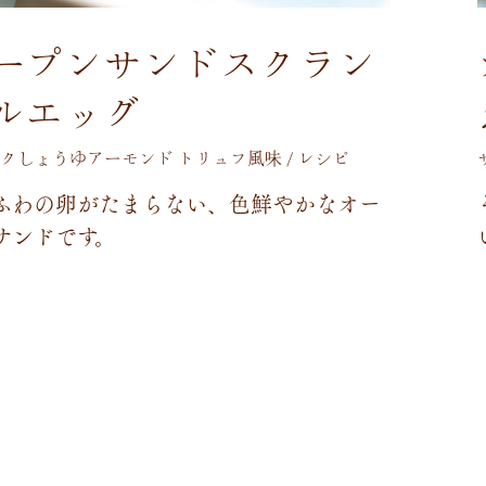
ープンサンドスクラン
ルエッグ
クしょうゆアーモンド トリュフ風味 / レシピ
ふ
わ
の
卵
が
た
ま
ら
な
い
、
色
鮮
や
か
な
オ
ー
サ
ン
ド
で
す
。