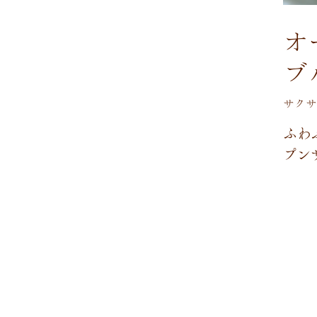
オ
ブ
サクサ
ふ
わ
プ
ン