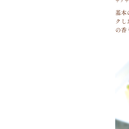
サクサ
基
本
ク
し
の
香