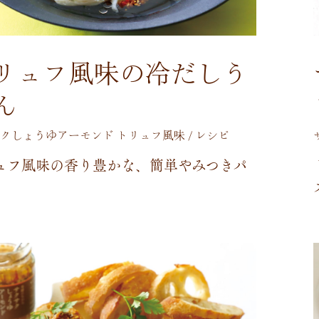
リュフ風味の冷だしう
ん
クしょうゆアーモンド トリュフ風味 / レシピ
ュ
フ
風
味
の
香
り
豊
か
な
、
簡
単
や
み
つ
き
パ
。