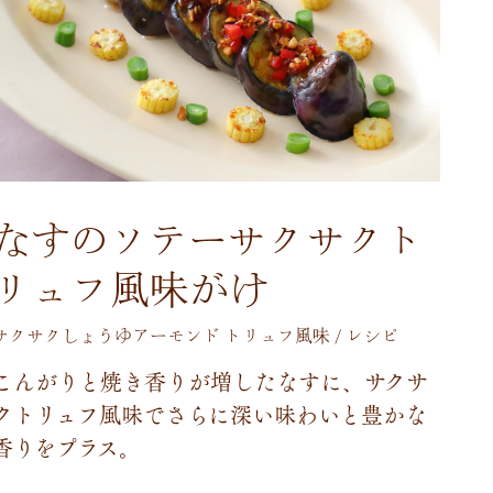
なすのソテーサクサクト
リュフ風味がけ
サクサクしょうゆアーモンド トリュフ風味 / レシピ
こ
ん
が
り
と
焼
き
香
り
が
増
し
た
な
す
に
、
サ
ク
サ
ク
ト
リ
ュ
フ
風
味
で
さ
ら
に
深
い
味
わ
い
と
豊
か
な
香
り
を
プ
ラ
ス
。