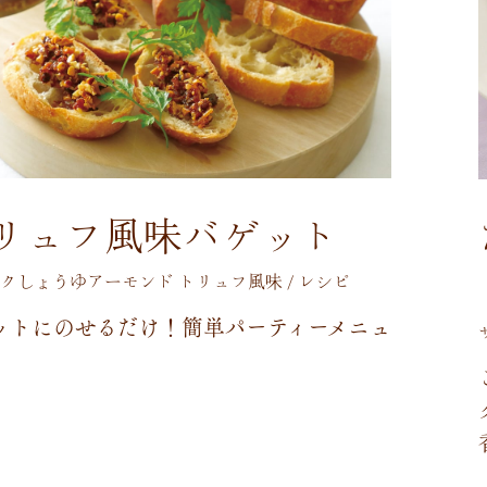
リュフ風味バゲット
クしょうゆアーモンド トリュフ風味 / レシピ
ッ
ト
に
の
せ
る
だ
け
！
簡
単
パ
ー
テ
ィ
ー
メ
ニ
ュ