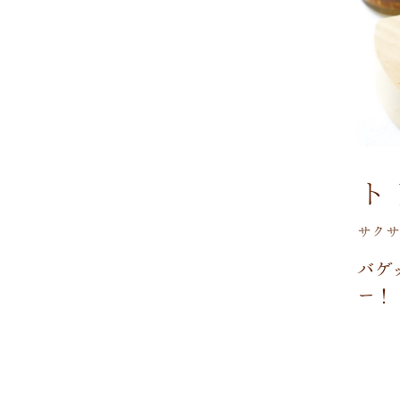
ト
サクサ
バ
ゲ
ー
！