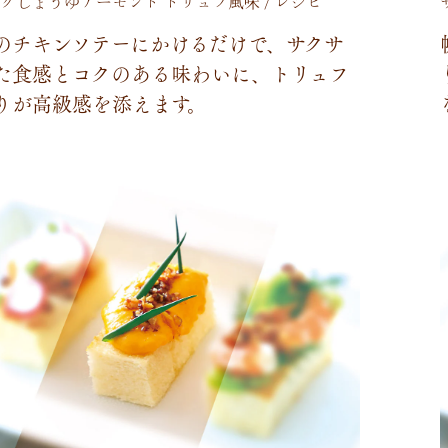
クしょうゆアーモンド トリュフ風味 / レシピ
の
チ
キ
ン
ソ
テ
ー
に
か
け
る
だ
け
で
、
サ
ク
サ
た
食
感
と
コ
ク
の
あ
る
味
わ
い
に
、
ト
リ
ュ
フ
り
が
高
級
感
を
添
え
ま
す
。