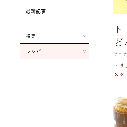
最新記事
ト
特集
ど
レシピ
サクサ
ト
リ
ス
タ