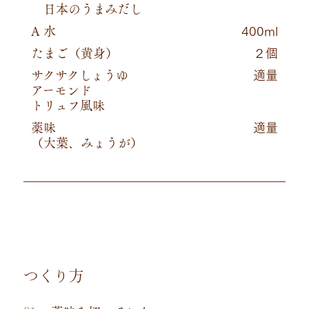
日本のうまみだし
A 水
400ml
たまご（黄身）
２個
サクサクしょうゆ
適量
アーモンド
トリュフ風味
薬味
適量
（大葉、みょうが）
つくり方