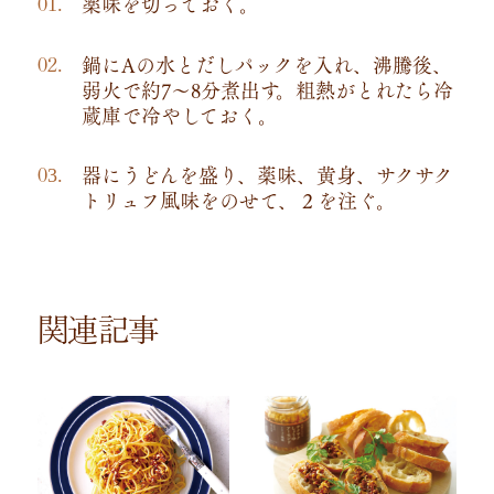
薬味を切っておく。
鍋にAの水とだしパックを入れ、沸騰後、
弱火で約7～8分煮出す。粗熱がとれたら冷
蔵庫で冷やしておく。
器にうどんを盛り、薬味、黄身、サクサク
トリュフ風味をのせて、２を注ぐ。
関連記事