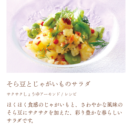
そら豆とじゃがいものサラダ
サクサクしょうゆアーモンド / レシピ
ほ
く
ほ
く
食
感
の
じ
ゃ
が
い
も
と
、
さ
わ
や
か
な
風
味
の
そ
ら
豆
に
サ
ク
サ
ク
を
加
え
た
、
彩
り
豊
か
な
春
ら
し
い
サ
ラ
ダ
で
す
。