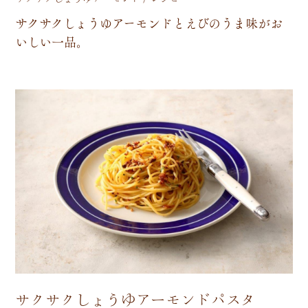
サ
ク
サ
ク
し
ょ
う
ゆ
ア
ー
モ
ン
ド
と
え
び
の
う
ま
味
が
お
い
し
い
一
品
。
サクサクしょうゆアーモンドパスタ