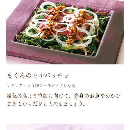
まぐろのカルパッチョ
サクサクしょうゆアーモンド / レシピ
陽
気
の
高
ま
る
季
節
に
向
け
て
、
赤
身
の
お
魚
や
お
か
ひ
じ
き
で
か
ら
だ
を
と
と
の
え
ま
し
ょ
う
。