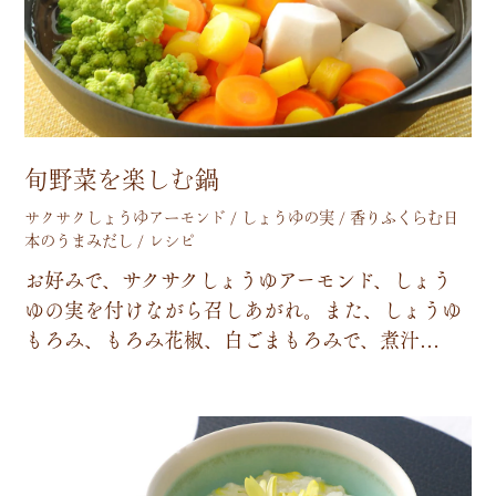
旬野菜を楽しむ鍋
サクサクしょうゆアーモンド / しょうゆの実 / 香りふくらむ日
本のうまみだし / レシピ
お
好
み
で
、
サ
ク
サ
ク
し
ょ
う
ゆ
ア
ー
モ
ン
ド
、
し
ょ
う
ゆ
の
実
を
付
け
な
が
ら
召
し
あ
が
れ
。
ま
た
、
し
ょ
う
ゆ
も
ろ
み
、
も
ろ
み
花
椒
、
白
ご
ま
も
ろ
み
で
、
煮
汁
…