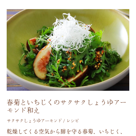
春菊といちじくのサクサクしょうゆアー
モンド和え
サクサクしょうゆアーモンド / レシピ
乾
燥
し
て
く
る
空
気
か
ら
肺
を
守
る
春
菊
、
い
ち
じ
く
、