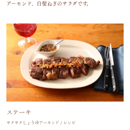
ア
ー
モ
ン
ド
、
白
髪
ね
ぎ
の
サ
ラ
ダ
で
す
。
ステーキ
サクサクしょうゆアーモンド / レシピ