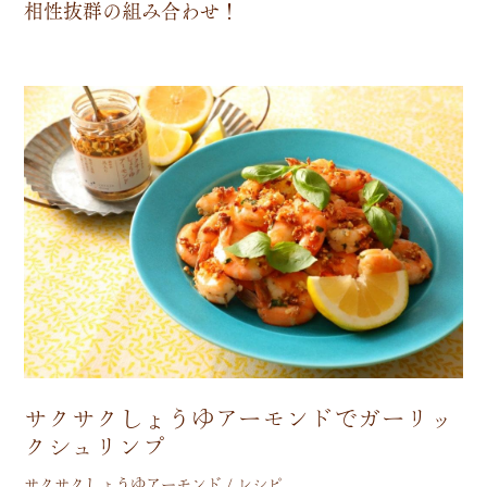
相
性
抜
群
の
組
み
合
わ
せ
！
サクサクしょうゆアーモンドでガーリッ
クシュリンプ
サクサクしょうゆアーモンド / レシピ