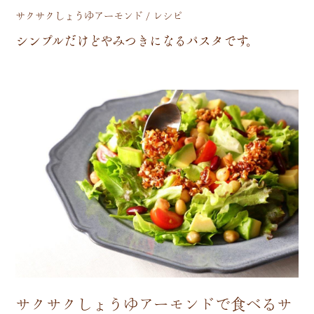
サクサクしょうゆアーモンド / レシピ
シ
ン
プ
ル
だ
け
ど
や
み
つ
き
に
な
る
パ
ス
タ
で
す
。
サクサクしょうゆアーモンドで食べるサ