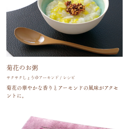
菊花のお粥
サクサクしょうゆアーモンド / レシピ
菊
花
の
華
や
か
な
香
り
と
ア
ー
モ
ン
ド
の
風
味
が
ア
ク
セ
ン
ト
に
。