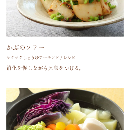
かぶのソテー
サクサクしょうゆアーモンド / レシピ
消
化
を
促
し
な
が
ら
元
気
を
つ
け
る
。