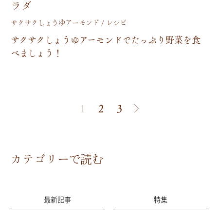
ラダ
サクサクしょうゆアーモンド / レシピ
サ
ク
サ
ク
し
ょ
う
ゆ
ア
ー
モ
ン
ド
で
た
っ
ぷ
り
野
菜
を
食
べ
ま
し
ょ
う
！
1
2
3
カテゴリーで読む
最新記事
特集