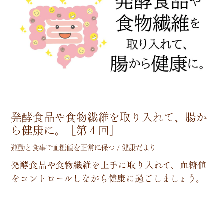
発酵食品や食物繊維を取り入れて、腸か
ら健康に。［第４回］
運動と食事で血糖値を正常に保つ / 健康だより
発
酵
食
品
や
食
物
繊
維
を
上
手
に
取
り
入
れ
て
、
血
糖
値
を
コ
ン
ト
ロ
ー
ル
し
な
が
ら
健
康
に
過
ご
し
ま
し
ょ
う
。