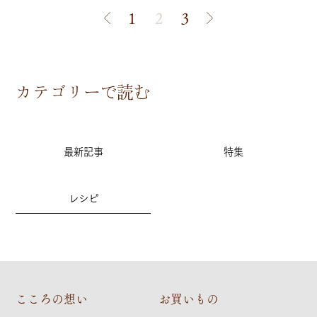
1
2
3
カテゴリーで読む
最新記事
特集
レシピ
こころの想い
お買いもの