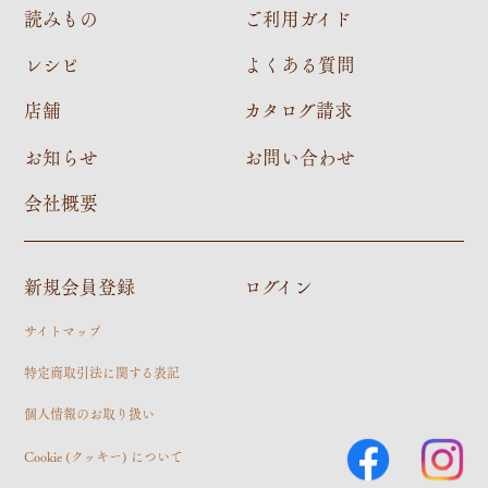
読みもの
ご利用ガイド
レシピ
よくある質問
店舗
カタログ請求
お知らせ
お問い合わせ
会社概要
新規会員登録
ログイン
サイトマップ
特定商取引法に関する表記
個人情報のお取り扱い
Cookie (クッキー) について