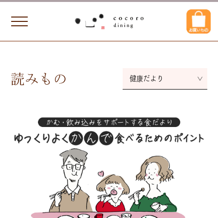
読みもの
健康だより