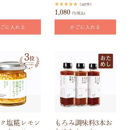
★★★★★
（107件）
1,080
円(税込)
ごに入れる
かごに入れる
ク塩糀レモン
もろみ調味料3本お