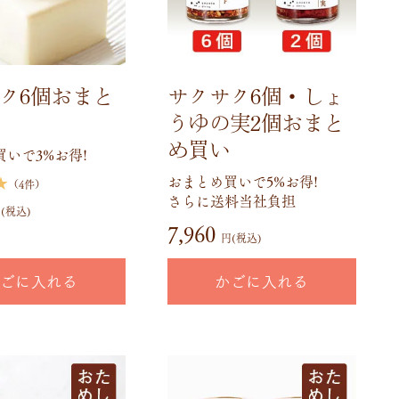
ク6個おまと
サクサク6個・しょ
うゆの実2個おまと
め買い
いで3%お得!
おまとめ買いで5%お得!
★
（4件）
さらに送料当社負担
(税込)
7,960
円(税込)
ごに入れる
かごに入れる