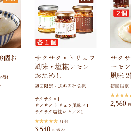
8個お
サクサク・トリュフ
サクサ
風味・塩糀レモン
ーモン
おためし
風味 
得!
担
初回限定・送料当社負担
初回限定
★★★★
サクサク×1
2,560
サクサク トリュフ風味×1
円
サクサク塩糀レモン×1
★★★★★
（1件）
3,540
円(税込)