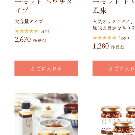
ーモンド パウチタ
ーモンド ト
イプ
風味
大容量タイプ
人気のサクサクに
風味の豊かな香りを
★★★★★
（4件）
2,670
★★★★★
（15件）
円(税込)
1,280
円(税込)
かごに入れる
かごに入