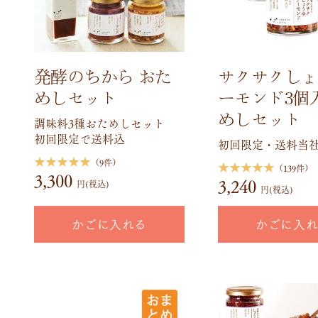
発酵のちから おた
サクサクしょ
めしセット
ーモンド3個
めしセット
調味料3種おためしセット
初回限定で送料込
初回限定・送料当
★★★★★
（9件）
★★★★★
（139件）
3,300
3,240
円(税込)
円(税込)
かごに入れる
かごに入