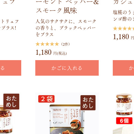
リュフ
ーモンド ペッパー&
カシュ
スモーク風味
塩糀のう
ンゴ酢の
、トリュフ
人気のサクサクに、スモーク
プラス!
の香りと、ブラックペッパー
★★★★
をプラス
1,180
円
★★★★★
（2件）
1,180
円(税込)
れる
かごに入れる
か