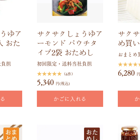
うゆア
サクサクしょうゆア
サクサ
入 おた
ーモンド パウチタ
め買い
イプ2袋 おためし
おまとめ買
社負担
初回限定・送料当社負担
★★★★
6,280
★★★★★
（6件）
円
5,340
円(税込)
れる
かごに入れる
か