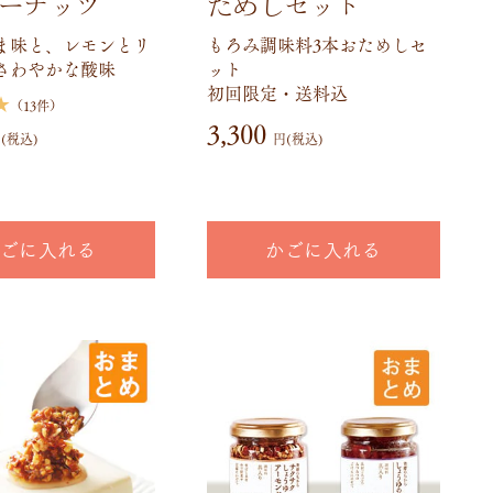
ーナッツ
ためしセット
ま味と、レモンとリ
もろみ調味料3本おためしセ
さわやかな酸味
ット
初回限定・送料込
★
（13件）
3,300
(税込)
円(税込)
ごに入れる
かごに入れる