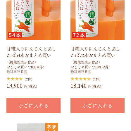
甘糀入りにんじんとあし
甘糀入りにんじんとあし
たば54本おまとめ買い
たば72本おまとめ買い
〈機能性表示食品〉
〈機能性表示食品〉
おまとめ買いで8%お得!
おまとめ買いで10%お得!
送料当社負担
送料当社負担
★★★★
★★★★★
（2件）
（1件）
13,900
18,140
円(税込)
円(税込)
かごに入れる
かごに入れる