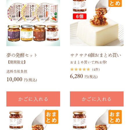
夢の発酵セット
サクサク6個おまとめ買い
【期間限定】
おまとめ買いで3%お得!
★★★★★
（4件）
送料当社負担
6,280
円(税込)
10,000
円(税込)
かごに入れる
かごに入れる