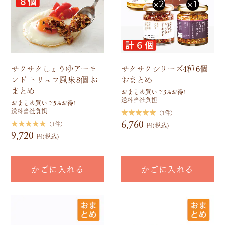
サクサクしょうゆアーモ
サクサクシリーズ4種 6個
ンド トリュフ風味 8個 お
おまとめ
まとめ
おまとめ買いで3%お得!
送料当社負担
おまとめ買いで5%お得!
送料当社負担
★★★★★
（1件）
6,760
★★★★★
（1件）
円(税込)
9,720
円(税込)
かごに入れる
かごに入れる