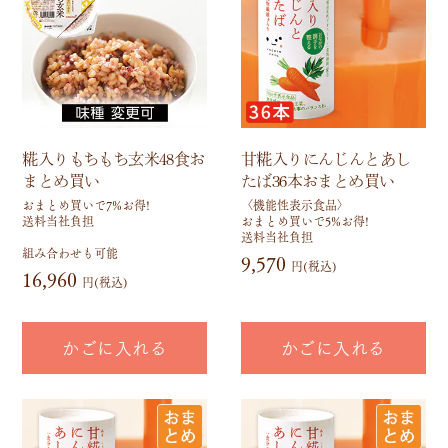
糀入りもちもち玄米48食お
甘糀入りにんじんとあし
まとめ買い
たば36本おまとめ買い
おまとめ買いで7%お得!
〈機能性表示食品〉
送料当社負担
おまとめ買いで5%お得!
送料当社負担
組み合わせも可能
9,570
円(税込)
16,960
円(税込)
かごに入れる
かごに入れる