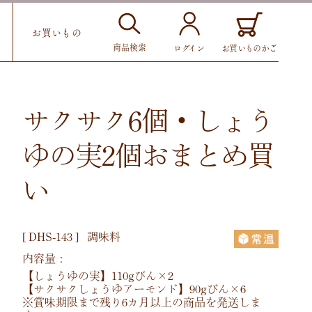
お買いもの
商品検索
お買いものかご
ログイン
サクサク6個・しょう
ゆの実2個おまとめ買
い
[
DHS-143
]
調味料
内容量：
【しょうゆの実】110gびん×2
【サクサクしょうゆアーモンド】90gびん×6
※賞味期限まで残り6カ月以上の商品を発送しま