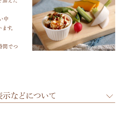
い中
います。
時間でつ
表示
などについて