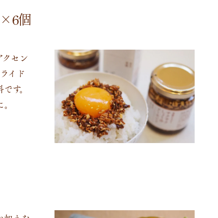
×6個
アクセン
ライド
料です。
に。
を加えた