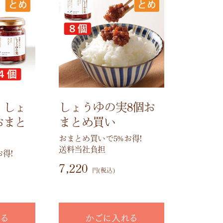
・しょ
しょうゆの実8個お
おまと
まとめ買い
おまとめ買いで5%お得!
送料当社負担
得!
7,220
円(税込)
れる
かごに入れる