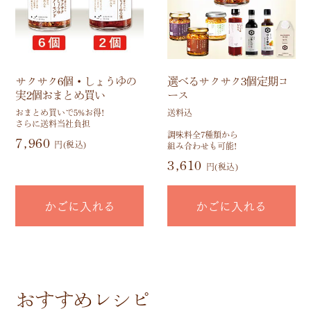
サクサク6個・しょうゆの
選べるサクサク3個定期コ
実2個おまとめ買い
ース
おまとめ買いで5%お得!
送料込
さらに送料当社負担
調味料全7種類から
7,960
円(税込)
組み合わせも可能!
3,610
円(税込)
かごに入れる
かごに入れる
おすすめレシピ