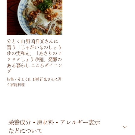
分とく山 野崎洋光さんに
習う「じゃがいものしょう
ゆの実和え」「あさりのサ
クサクしょうゆ麺」発酵の
ある暮らし こころダイニン
グ
特集 / 分とく山 野崎洋光さんに習
う家庭料理
栄養成分・原材料・アレルギー表示
などについて