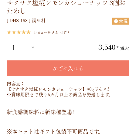
サクサク塩糀レモンカシューナッツ 3個お
ためし
[
DHS-168
]
調味料
★★★★★
レビューを見る（1件）
3,540
円
(税込)
かごに入れる
内容量：
【サクサク塩糀レモンカシューナッツ】90gびん×3
※賞味期限まで残り6カ月以上の商品を発送します。
新食感調味料に新味種登場!
※本セットはギフト包装不可商品です。