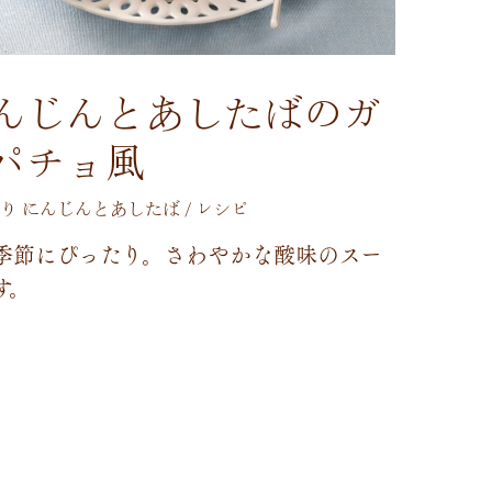
んじんとあしたばのガ
パチョ風
り にんじんとあしたば / レシピ
季
節
に
ぴ
っ
た
り
。
さ
わ
や
か
な
酸
味
の
ス
ー
す
。