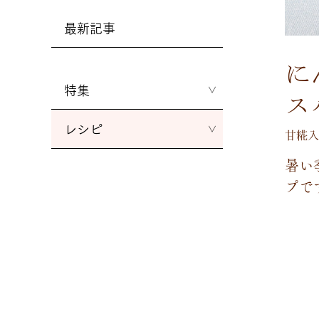
最新記事
に
特集
ス
レシピ
甘糀入
暑
い
プ
で