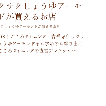
クサクしょうゆアーモ
ドが買えるお店
クしょうゆアーモンドが買えるお店
O
K
！
こ
こ
ろ
ダ
イ
ニ
ン
グ
吉
祥
寺
店
サ
ク
サ
ょ
う
ゆ
ア
ー
モ
ン
ド
を
お
求
め
の
お
客
さ
ま
に
こ
こ
ろ
ダ
イ
ニ
ン
グ
の
直
営
ア
ン
テ
ナ
シ
…