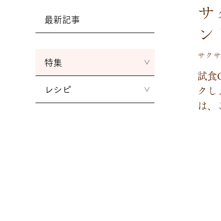
サ
最新記事
ン
サクサ
特集
試
食
ク
し
レシピ
は
、