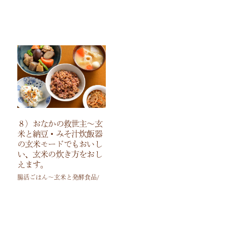
８）おなかの救世主～玄
米と納豆・みそ汁炊飯器
の玄米モードでもおいし
い、玄米の炊き方をおし
えます。
腸活ごはん～玄米と発酵食品/