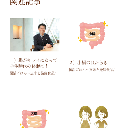
関連記事
１）腸がキレイになって
２）小腸のはたらき
学生時代の体形に！
腸活ごはん～玄米と発酵食品/
腸活ごはん～玄米と発酵食品/