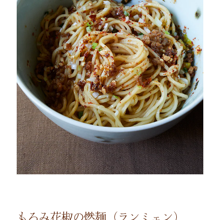
もろみ花椒の燃麺（ランミェン）