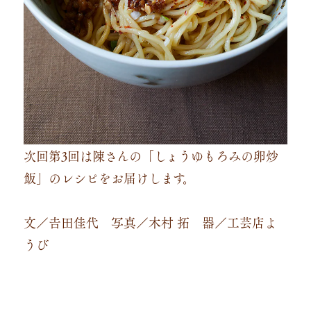
次回第3回は陳さんの「しょうゆもろみの卵炒
飯」のレシピをお届けします。
文／𠮷田佳代 写真／木村 拓 器／工芸店よ
うび