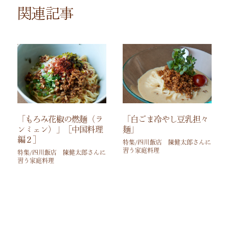
関連記事
「もろみ花椒の燃麺（ラ
「白ごま冷やし豆乳担々
ンミェン）」［中国料理
麺」
編２］
特集/四川飯店 陳健太郎さんに
習う家庭料理
特集/四川飯店 陳健太郎さんに
習う家庭料理