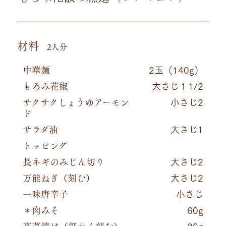
材料
2人分
中華麺
2玉（140g）
もろみ花椒
大さじ１1/2
サクサクしょうゆアーモン
小さじ2
ド
サラダ油
大さじ1
トッピング
長ネギのみじん切り
大さじ2
万能ねぎ（刻む）
大さじ2
一味唐辛子
小さじ
＊肉みそ
60g