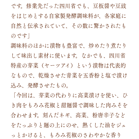
です。修業先だった四川省でも、豆板醤や豆豉
をはじめとする自家製発酵調味料が、各家庭に
自然と伝承されていて、その数に驚かされたも
のです」
調味料のほかに漬物も豊富で、炒めたり煮たり
して味出し素材に使います。なかでも、四川省
特産の芽菜（ヤーツアイ）という漬物は代表的
なもので、乾燥させた青菜を五香粉と塩で漬け
込み、発酵させたもの。
「今回は、芽菜の代わりに高菜漬けを使い、ひ
き肉をもろみ花椒と甜麺醤で調味した肉みそを
合わせます。刻んだネギ、高菜、粉唐辛子など
をたっぷりと麺の上にのせ、熱くした油をジュ
っとかけると、もろみ花椒のさわやかな香り