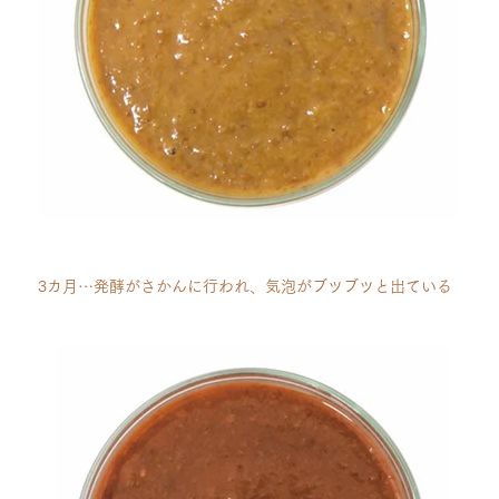
3カ月…発酵がさかんに行われ、気泡がブツブツと出ている