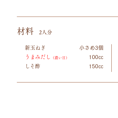
材料
2人分
新玉ねぎ
小さめ3個
うまみだし
100㏄
（濃い目）
しそ酢
150㏄