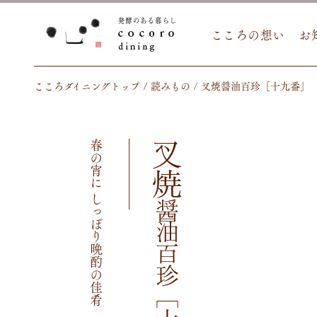
こころの想い
お
こころダイニングトップ
読みもの
叉焼醤油百珍［十九番」
春の宵に しっぽり晩酌の佳肴
叉焼
醤油百珍［十九番」