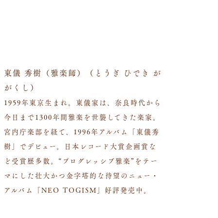
東儀 秀樹（雅楽師）（とうぎ ひでき が
がくし）
1959年東京生まれ。東儀家は、奈良時代から
今日まで1300年間雅楽を世襲してきた楽家。
宮内庁楽部を経て、1996年アルバム「東儀秀
樹」でデビュー。日本レコード大賞企画賞な
ど受賞歴多数。“プログレッシブ雅楽”をテー
マにした壮大かつ金字塔的な待望のニュー・
アルバム「NEO TOGISM」好評発売中。