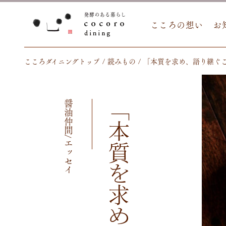
こころの想い
お
こころダイニングトップ
読みもの
「本質を求め、語り継ぐ
醤油仲間/エッセイ