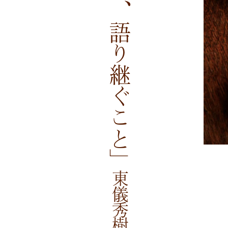
「本質を求め、語り継ぐこと」
東儀秀樹