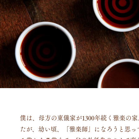
僕は、母方の東儀家が1300年続く雅楽の
たが、幼い頃、「雅楽師」になろうと思っ