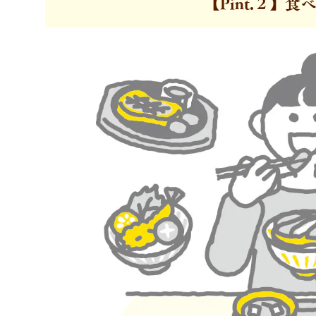
【Pint.２】