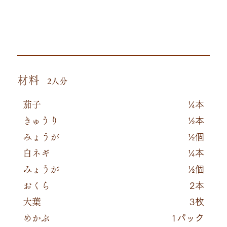
材料
2人分
茄子
¼本
きゅうり
½本
みょうが
½個
白ネギ
¼本
みょうが
½個
おくら
2本
大葉
3枚
めかぶ
1パック