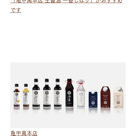
「亀甲萬本店 生醤油 一番しぼり」がおすすめ
です
亀甲萬本店