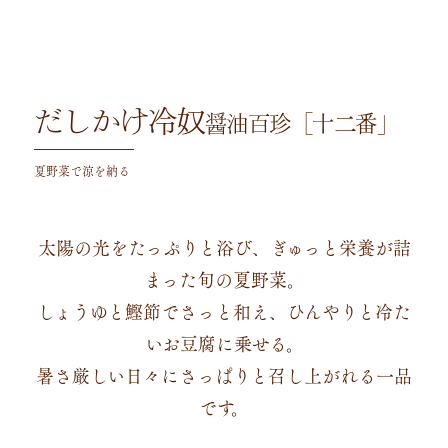
だしかけ冷奴
醤油百珍［十二番」
夏野菜で涼を納る
太陽の光をたっぷりと浴び、ぎゅっと栄養が詰
まった旬の夏野菜。
しょうゆと鰹節でさっと和え、ひんやりと冷た
いお豆腐に乗せる。
暑さ厳しい日々にさっぱりと召し上がれる一品
です。