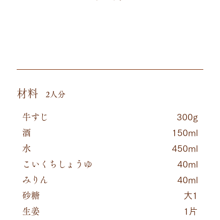
材料
2人分
牛すじ
300g
酒​
150ml
水
450ml
こいくちしょうゆ
40ml
みりん
40ml
砂糖
大1
生姜
1片