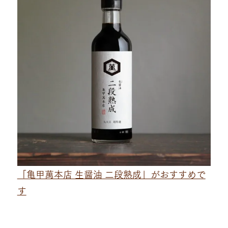
「亀甲萬本店 生醤油 二段熟成」がおすすめで
す