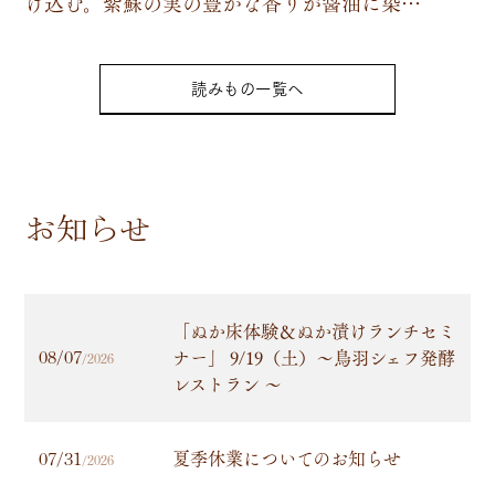
け
込
む
。
紫
蘇
の
実
の
豊
か
な
香
り
が
醤
油
に
染
…
読みもの一覧へ
お知らせ
「ぬか床体験＆ぬか漬けランチセミ
ナー」 9/19（土）～鳥羽シェフ発酵
08/07
/2026
レストラン 〜
夏季休業についてのお知らせ
07/31
/2026