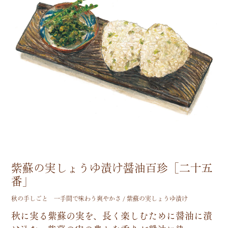
【
や
す
紫蘇の実しょうゆ漬け醤油百珍［二十五
番」
秋の手しごと 一手間で味わう爽やかさ / 紫蘇の実しょうゆ漬け
秋
に
実
る
紫
蘇
の
実
を
、
長
く
楽
し
む
た
め
に
醤
油
に
漬