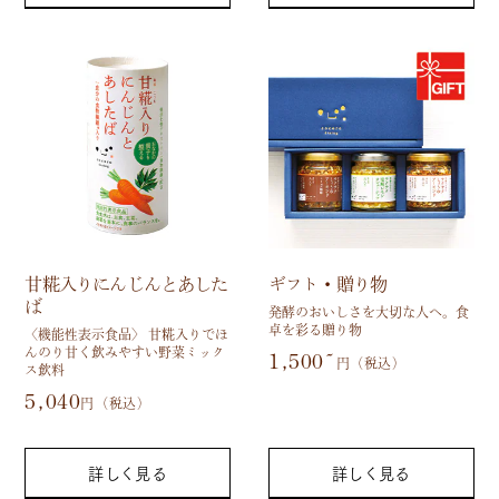
甘糀入りにんじんとあした
ギフト・贈り物
ば
発酵のおいしさを大切な人へ。食
卓を彩る贈り物
〈機能性表示食品〉 甘糀入りでほ
んのり甘く飲みやすい野菜ミック
1,500~
円（税込）
ス飲料
5,040
円（税込）
詳しく見る
詳しく見る