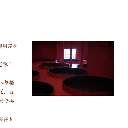
御用達を
通称＂
へ移築
瓦、石
形で再
現在も