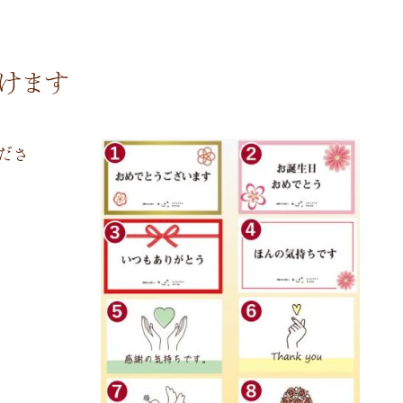
けます
ださ