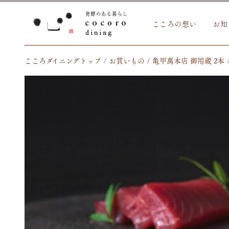
こころの想い
お知
こころダイニングトップ
お買いもの
亀甲萬本店 御用蔵 2本