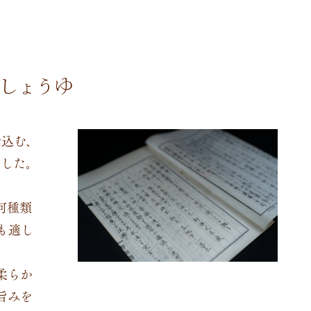
しょうゆ
仕込む、
ました。
何種類
も適し
柔らか
旨みを