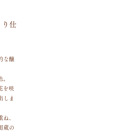
くり仕
的な醸
色。
花を咲
出しま
重ね、
用蔵の