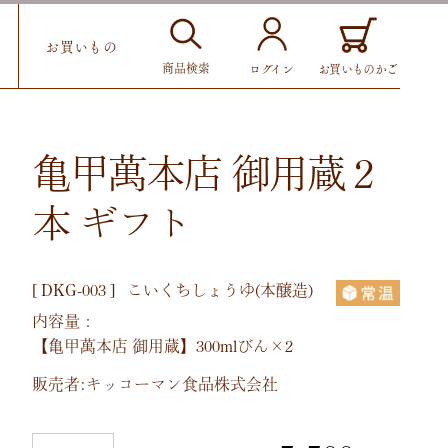
お買いもの
商品検索
お買いものかご
ログイン
亀甲萬本店 御用蔵 2
本 ギフト
[
DKG-003
]
こいくちしょうゆ(本醸造)
内容量：
【亀甲萬本店 御用蔵】300mlびん×2
販売者:キッコーマン食品株式会社