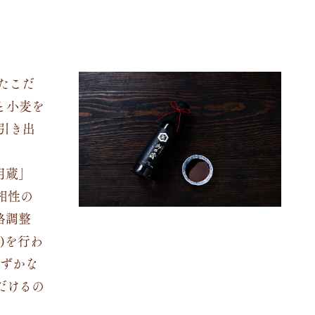
たこだ
と小麦を
引き出
用蔵」
相性の
格調整
)を行わ
わずかな
だけるの