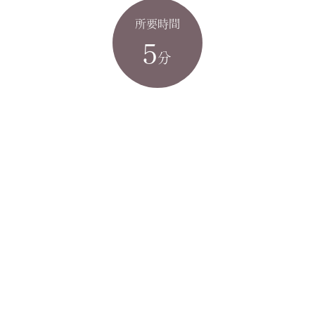
所要時間
5
分