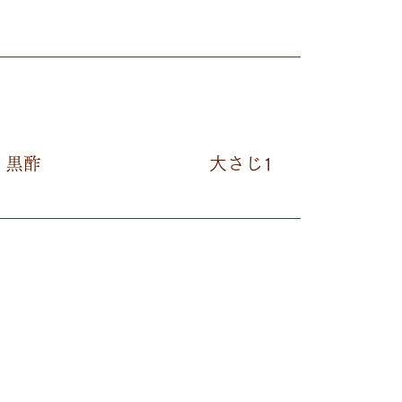
黒酢
大さじ1