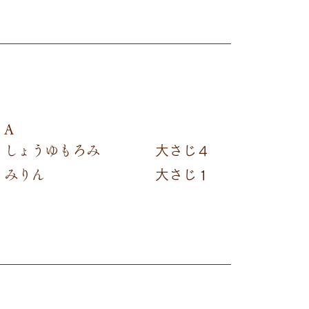
A
しょうゆもろみ
大さじ４
みりん
大さじ１