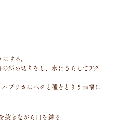
りにする。
幅の斜め切りをし、水にさらしてアク
、パプリカはヘタと種をとり５㎜幅に
気を抜きながら口を縛る。
。