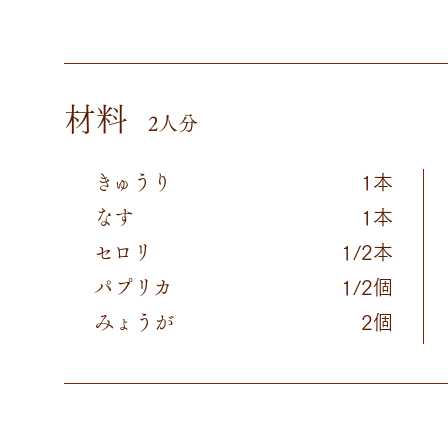
材料
2人分
きゅうり
1本
なす
1本
セロリ
1/2本
パプリカ
1/2個
みょうが
2個