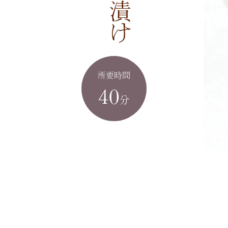
所要時間
40
分